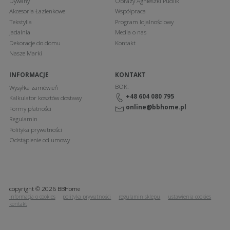
Dywany
Obrazy Agnieszki Pudlik
gwarantuje najwyższej jakości drewno.
Akcesoria Łazienkowe
Współpraca
Jeśli planujesz większy remont lub dopiero urządzasz nowe
Tekstylia
Program lojalnościowy
mieszkanie, meble z naszych kolekcji pomogą w jego gustownym
Jadalnia
Media o nas
wyposażeniu. Zapoznaj się z naszą ofertą i zamów meble pasujące
Dekoracje do domu
Kontakt
stylem wykonania do przyjętej koncepcji aranżacji wnętrza
Nasze Marki
mieszkania, domu, apartamentu czy loftu. Zapraszamy do zakupów!
INFORMACJE
KONTAKT
BOK:
Wysyłka zamówień
+48 604 080 795
Kalkulator kosztów dostawy
online@bbhome.pl
Formy płatności
Regulamin
Polityka prywatności
Odstąpienie od umowy
copyright © 2026 BBHome
informacja o cookies
polityka prywatności
regulamin sklepu
ustawienia cookies
kontakt