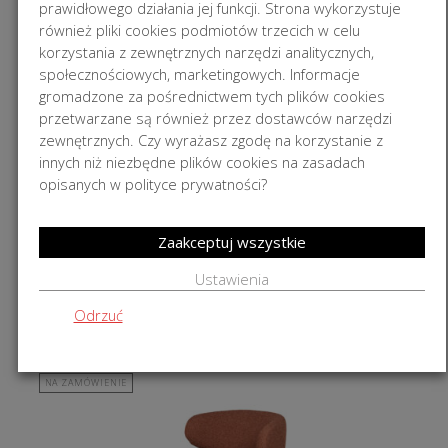
Najniższa cena w ciągu 30 dni:
.
prawidłowego działania jej funkcji. Strona wykorzystuje
wynosiła:
wynosi:
2
1
również pliki cookies podmiotów trzecich w celu
190,00 zł.
290,00 zł.
korzystania z zewnętrznych narzędzi analitycznych,
społecznościowych, marketingowych. Informacje
NA ZAMÓWIENIE
gromadzone za pośrednictwem tych plików cookies
przetwarzane są również przez dostawców narzędzi
zewnętrznych. Czy wyrażasz zgodę na korzystanie z
innych niż niezbędne plików cookies na zasadach
opisanych w polityce prywatności?
Zaakceptuj wszystkie
Ustawienia
Fotel Circolo MTI Furninova 82x96x73cm
Odrzuć
2 378,00
zł
NA ZAMÓWIENIE