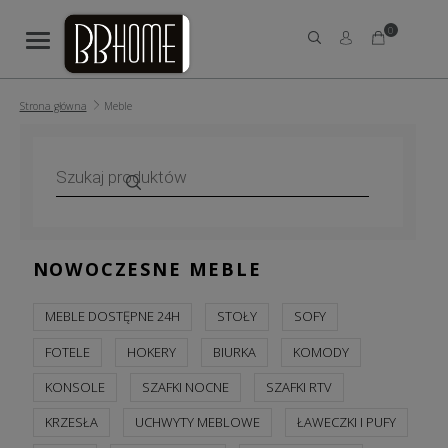
0
Strona główna
Meble
Wyszukiwarka
produktów
NOWOCZESNE MEBLE
MEBLE DOSTĘPNE 24H
STOŁY
SOFY
FOTELE
HOKERY
BIURKA
KOMODY
KONSOLE
SZAFKI NOCNE
SZAFKI RTV
KRZESŁA
UCHWYTY MEBLOWE
ŁAWECZKI I PUFY