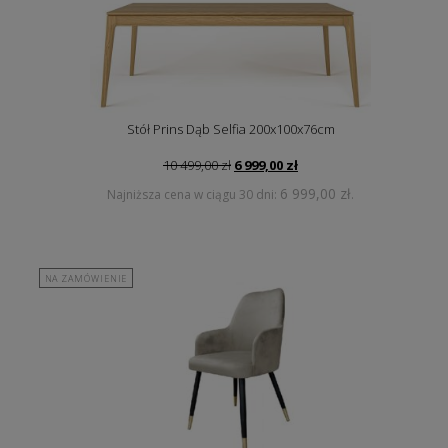
Stół Prins Dąb Selfia 200x100x76cm
Pierwotna
Aktualna
10 499,00
zł
6 999,00
zł
cena
cena
6 999,00
zł
Najniższa cena w ciągu 30 dni:
.
wynosiła:
wynosi:
10
6
499,00 zł.
999,00 zł.
NA ZAMÓWIENIE