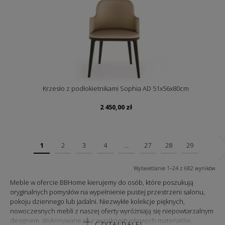
Krzesło z podłokietnikami Sophia AD 51x56x80cm
2 450,00
zł
1
2
3
4
…
27
28
29
Wyświetlanie 1–24 z 682 wyników
Meble w ofercie BBHome kierujemy do osób, które poszukują
oryginalnych pomysłów na wypełnienie pustej przestrzeni salonu,
pokoju dziennego lub jadalni. Niezwykłe kolekcje pięknych,
nowoczesnych mebli z naszej oferty wyróżniają się niepowtarzalnym
designem. Wykonywane są z wysokogatunkowych materiałów,
CZYTAJ DALEJ