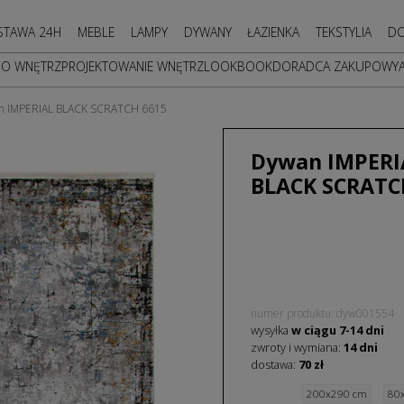
STAWA 24H
MEBLE
LAMPY
DYWANY
ŁAZIENKA
TEKSTYLIA
DO
DO WNĘTRZ
PROJEKTOWANIE WNĘTRZ
LOOKBOOK
DORADCA ZAKUPOWY
n IMPERIAL BLACK SCRATCH 6615
Dywan IMPERI
BLACK SCRATC
numer produktu: dyw001554
wysyłka
w ciągu
7-14
dni
zwroty i wymiana:
14 dni
dostawa:
70 zł
200x290 cm
80