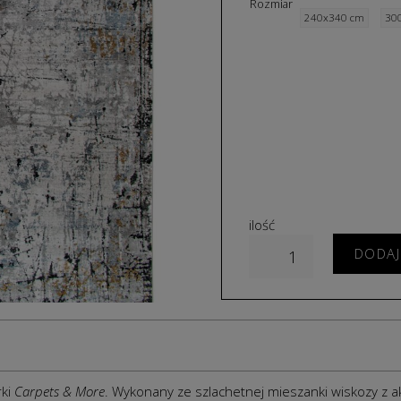
Rozmiar
240x340 cm
30
ilość
DODAJ
rki
Carpets & More
. Wykonany ze szlachetnej mieszanki wiskozy z akr