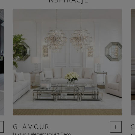
+
GLAMOUR
Luksus z elementami Art Deco