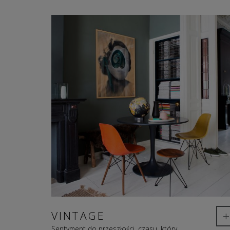
+
VINTAGE
Sentyment do przeszłości, czasu, który