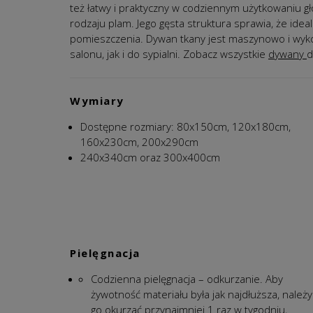
też
ł
atwy i praktyczny w codziennym użytkowaniu g
rodzaju plam.
Jego gęsta struktura sprawia, że ideal
pomieszczenia. Dywan tkany jest maszynowo i wyko
salonu, jak i do sypialni
.
Zobacz wszystkie
dywany
d
Wymiary
Dostępne rozmiary: 80x150cm, 120x180cm,
160x230cm, 200x290cm
240x340cm oraz 300x400cm
Pielęgnacja
Codzienna pielęgnacja – odkurzanie. Aby
żywotność materiału była jak najdłuższa, należy
go okurzać przynajmniej 1 raz w tygodniu,