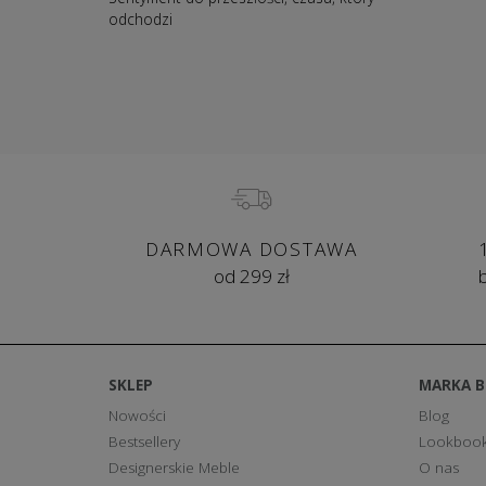
odchodzi
DARMOWA DOSTAWA
od 299 zł
SKLEP
MARKA 
Nowości
Blog
Bestsellery
Lookboo
Designerskie Meble
O nas