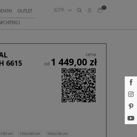
0
JĘZYK
DATKI
OUTLET
ARCHITEKCI
AL
cena:
1 449,00
zł
H 6615
od
x150 cm
120x180 cm
160x230 cm