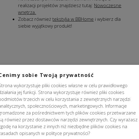
realizacji projektów znajdziesz tutaj:
Nowoczesne
wnętrza.
Zobacz również
tekstylia w BBHome
i wybierz dla
siebie wyjątkowy produkt!
Cenimy sobie Twoją prywatność
Strona wykorzystuje pliki cookies własne w celu prawidłowego
działania jej funkcji. Strona wykorzystuje również pliki cookies
podmiotów trzecich w celu korzystania z zewnętrznych narzędzi
analitycznych, społecznościowych, marketingowych. Informacje
gromadzone za pośrednictwem tych plików cookies przetwarzane
są również przez dostawców narzędzi zewnętrznych. Czy wyrażasz
zgodę na korzystanie z innych niż niezbędne plików cookies na
zasadach opisanych w polityce prywatności?