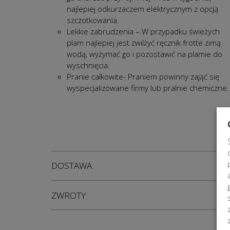
najlepiej odkurzaczem elektrycznym z opcją
szczotkowania.
Lekkie zabrudzenia – W przypadku świeżych
plam najlepiej jest zwilżyć ręcznik frotte zimą
wodą, wyżymać go i pozostawić na plamie do
wyschnięcia.
Pranie całkowite- Praniem powinny zająć się
wyspecjalizowane firmy lub pralnie chemiczne.
DOSTAWA
ZWROTY