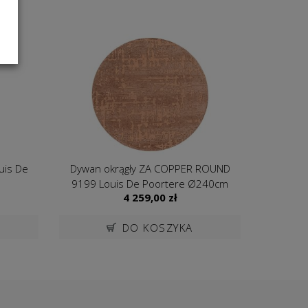
uis De
Dywan okrągły ZA COPPER ROUND
Dywan 
9199 Louis De Poortere Ø240cm
4 259,00
zł
DO KOSZYKA