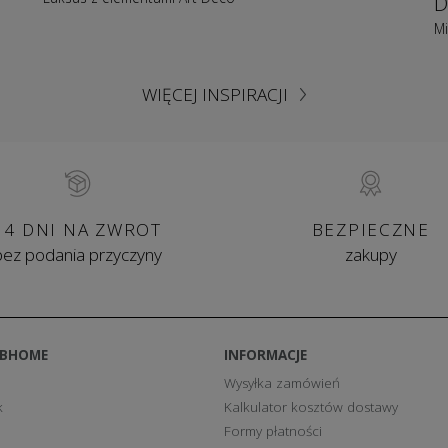
Mi
WIĘCEJ INSPIRACJI
14 DNI NA ZWROT
BEZPIECZNE
bez podania przyczyny
zakupy
BBHOME
INFORMACJE
Wysyłka zamówień
k
Kalkulator kosztów dostawy
Formy płatności