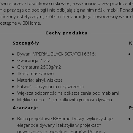
łównie przez
stosunkowo niski włos, a wykonane przez producenta 
nie przylega do podłogi i nie odbijają się na nim nóżki mebli.
Ponadt
ńczony estetycznymi, krótkimi frędzlami.
Jego nowoczesny wzór d
ostępne w BBHome.
Cechy produktu
Szczegóły
K
Dywan IMPERIAL BLACK SCRATCH 6615:
Gwarancja 2 lata
Gramatura 2500g/m2
Tkany maszynowo
Materiał: akryl, wiskoza
Łatwość utrzymania i czyszczenia
Większa odporność na odkształcenia pod meblami
Miękkie runo – 1 cm całkowita grubość dywanu
Aranżacje
P
Biuro projektowe BBHome Design wykorzystuje
eleganckie dywany i tekstylia w projektach
nowoczesnych mieszkań i domów. Relacje z