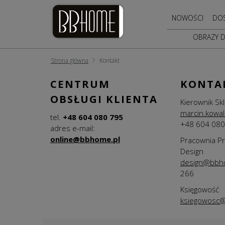
NOWOŚCI
DO
OBRAZY 
Strona główna
Kontakt
CENTRUM
KONTA
OBSŁUGI KLIENTA
Kierownik Sk
marcin.kowa
tel.
+48
604 080 795
+48 604 080
adres e-mail:
online@bbhome.pl
Pracownia P
Design
design@bbh
266
Księgowość
ksiegowosc@