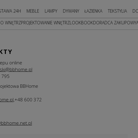
STAWA 24H
MEBLE
LAMPY
DYWANY
ŁAZIENKA
TEKSTYLIA
DO
DO WNĘTRZ
PROJEKTOWANIE WNĘTRZ
LOOKBOOK
DORADCA ZAKUPOWY
KTY
lepu online
lski@bbhome.pl
 795
rojektowa BBHome
ome.pl
,+48 600 372
bbhome.net.pl