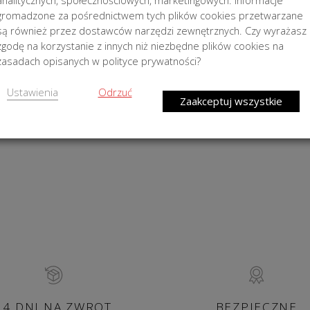
analitycznych, społecznościowych, marketingowych. Informacje
gromadzone za pośrednictwem tych plików cookies przetwarzane
są również przez dostawców narzędzi zewnętrznych. Czy wyrażasz
zgodę na korzystanie z innych niż niezbędne plików cookies na
zasadach opisanych w polityce prywatności?
Ustawienia
Odrzuć
Zaakceptuj wszystkie
14 DNI NA ZWROT
BEZPIECZNE