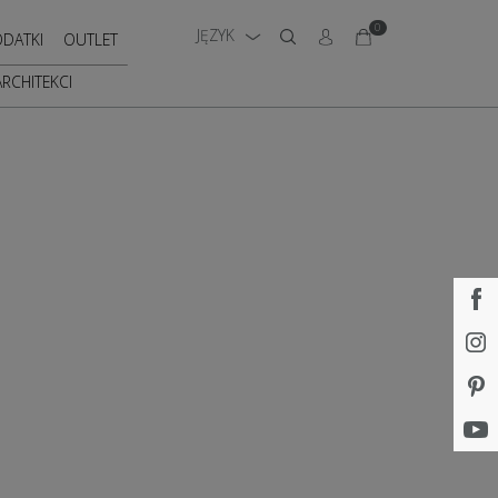
0
JĘZYK
DATKI
OUTLET
ARCHITEKCI