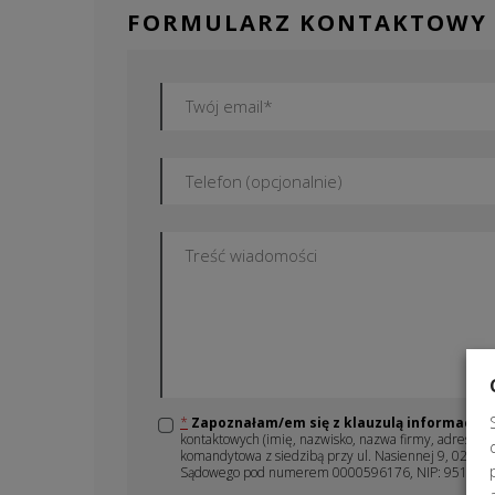
FORMULARZ KONTAKTOWY
*
Zapoznałam/em się z klauzulą informacyjn
kontaktowych (imię, nazwisko, nazwa firmy, adres em
komandytowa z siedzibą przy ul. Nasiennej 9, 02-24
Sądowego pod numerem 0000596176, NIP: 951240405