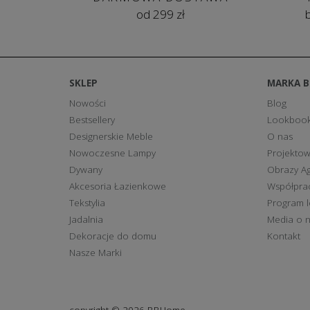
od 299 zł
SKLEP
MARKA 
Nowości
Blog
Bestsellery
Lookboo
Designerskie Meble
O nas
Nowoczesne Lampy
Projektow
Dywany
Obrazy Ag
Akcesoria Łazienkowe
Współpra
Tekstylia
Program l
Jadalnia
Media o 
Dekoracje do domu
Kontakt
Nasze Marki