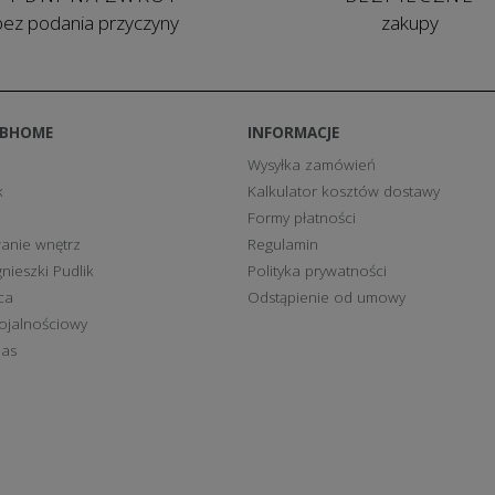
bez podania przyczyny
zakupy
BBHOME
INFORMACJE
Wysyłka zamówień
k
Kalkulator kosztów dostawy
Formy płatności
anie wnętrz
Regulamin
nieszki Pudlik
Polityka prywatności
ca
Odstąpienie od umowy
ojalnościowy
nas