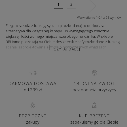
1
2
Wyświetlanie 1–24 z 25 wyników
Elegancka sofa z funkcją sypialną (rozkładana) to doskonała
alternatywa dla klasycznej kanapy lub wymagającego znacznie
większej ilości wolnego miejsca, szerokiego narożnika. W sklepie
BBHome.pl czekają na Ciebie designerskie sofy rozkładane z funkcją
spania, zaprojektowane z myślą o nowoczesnych wnętrzach
CZYTAJ DALEJ
mieszkalnych, wyróżniające się dużą oryginalnością wyglądu,
estetycznym wykonaniem i wysokim poziomem oferowanej wygody
użytkowej.
CZY SOFA ROZKŁADANA TO DOBRY POMYSŁ?
Sofy z funkcją spania to meble niezwykle praktyczne, mogące pełnić
DARMOWA DOSTAWA
14 DNI NA ZWROT
kilka różnych funkcji, najlepiej sprawdzające się w niedużych
od 299 zł
bez podania przyczyny
wnętrzach mieszkalnych, zwłaszcza w lokalach z zaledwie jedną
wyodrębnioną sypialnią. Dzięki obecności sofy rozkładanej z funkcją
spania zyskujemy dodatkową przestrzeń sypialną, która można
wykorzystać przy wielu różnych okazjach, na przykład wtedy, gdy
wizyta znajomych nieco się przeciągnie i będziemy chcieli ich
BEZPIECZNE
KUP PREZENT
przenocować w swoim domu.
zakupy
zapakujemy go dla Ciebie
Prezentowane sofy rozkładane z funkcją spania to nowoczesne