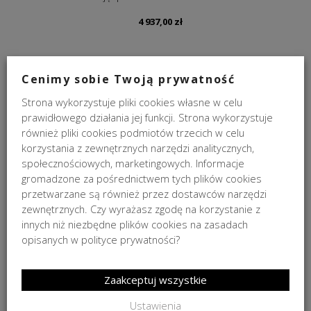
4 937,00
zł
NA ZAMÓWIENIE
Cenimy sobie Twoją prywatność
Strona wykorzystuje pliki cookies własne w celu
prawidłowego działania jej funkcji. Strona wykorzystuje
również pliki cookies podmiotów trzecich w celu
korzystania z zewnętrznych narzędzi analitycznych,
społecznościowych, marketingowych. Informacje
gromadzone za pośrednictwem tych plików cookies
przetwarzane są również przez dostawców narzędzi
Sofa dwuosobowa rozkładana Alex Rosanero 205x100x90cm
zewnętrznych. Czy wyrażasz zgodę na korzystanie z
innych niż niezbędne plików cookies na zasadach
7 887,00
zł
opisanych w polityce prywatności?
NA ZAMÓWIENIE
Zaakceptuj wszystkie
Ustawienia