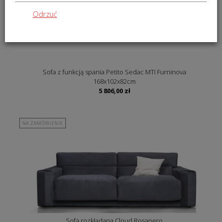
Odrzuć
Sofa z funkcją spania Petito Sedac MTI Furninova
168x102x82cm
5 806,00
zł
NA ZAMÓWIENIE
Sofa rozkładana Cloud Rosanero