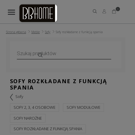
0
Strona główna
Meble
Sofy
Sofy rozkładane z funkcją spania
Wyszukiwarka
produktów
SOFY ROZKŁADANE Z FUNKCJĄ
SPANIA
Sofy
SOFY 2, 3, 4 OSOBOWE
SOFY MODUŁOWE
SOFY NAROŻNE
SOFY ROZKŁADANE Z FUNKCJĄ SPANIA