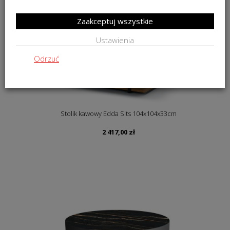
Zaakceptuj wszystkie
Ustawienia
Odrzuć
Stolik kawowy Edda Sits 104x104x33cm
2 417,00
zł