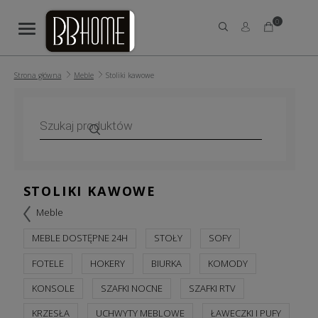
0
Strona główna
Meble
Stoliki kawowe
Wyszukiwarka
produktów
STOLIKI KAWOWE
Meble
MEBLE DOSTĘPNE 24H
STOŁY
SOFY
FOTELE
HOKERY
BIURKA
KOMODY
KONSOLE
SZAFKI NOCNE
SZAFKI RTV
KRZESŁA
UCHWYTY MEBLOWE
ŁAWECZKI I PUFY