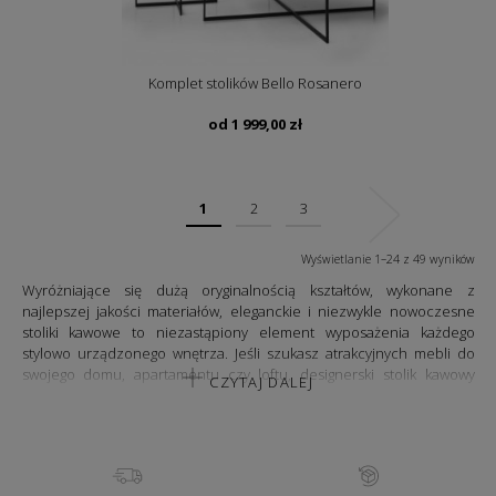
Komplet stolików Bello Rosanero
od
1 999,00
zł
1
2
3
Wyświetlanie 1–24 z 49 wyników
Wyróżniające się dużą oryginalnością kształtów, wykonane z
najlepszej jakości materiałów, eleganckie i niezwykle nowoczesne
stoliki kawowe to niezastąpiony element wyposażenia każdego
stylowo urządzonego wnętrza. Jeśli szukasz atrakcyjnych mebli do
swojego domu, apartamentu czy loftu, designerski stolik kawowy
CZYTAJ DALEJ
może być ciekawym uzupełnieniem dla modnych foteli,
nowoczesnego narożnika czy sofy.
ELEGANCKI STOLIK KAWOWY W WERSJI
OKRĄGŁEJ, PROSTOKĄTNEJ, A MOŻE INNY?