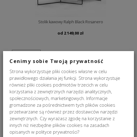
Stolik kawowy Ralph Black Rosanero
od
2 149,00
zł
NA ZAMÓWIENIE
Cenimy sobie Twoją prywatność
Strona wykorzystuje pliki cookies własne w celu
prawidłowego działania jej funkcji. Strona wykorzystuje
również pliki cookies podmiotów trzecich w celu
korzystania z zewnętrznych narzędzi analitycznych,
społecznościowych, marketingowych. Informacje
gromadzone za pośrednictwem tych plików cookies
przetwarzane są również przez dostawców narzędzi
Stolik kawowy Space Veneer Sits
zewnętrznych. Czy wyrażasz zgodę na korzystanie z
2 586,00
zł
innych niż niezbędne plików cookies na zasadach
opisanych w polityce prywatności?