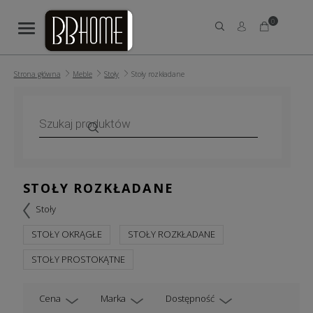
0
Strona główna
Meble
Stoły
Stoły rozkładane
Wyszukiwarka
produktów
STOŁY ROZKŁADANE
Stoły
STOŁY OKRĄGŁE
STOŁY ROZKŁADANE
STOŁY PROSTOKĄTNE
Cena
Marka
Dostępność