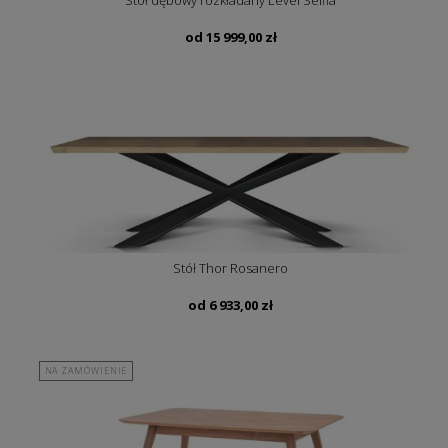
Stół dębowy rozkładany Level Selfia
od
15 999,00
zł
Stół Thor Rosanero
od
6 933,00
zł
NA ZAMÓWIENIE