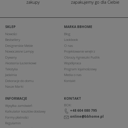
zakupy
zapakujemy go dla Ciebie
SKLEP
MARKA BBHOME
Nowości
Blog
Bestsellery
Lookbook
Designerskie Meble
O nas
Nowoczesne Lampy
Projektowanie wnętrz
Dywany
Obrazy Agnieszki Pudlik
Akcesoria Łazienkowe
Współpraca
Tekstylia
Program lojalnościowy
Jadalnia
Media o nas
Dekoracje do domu
Kontakt
Nasze Marki
INFORMACJE
KONTAKT
BOK:
Wysyłka zamówień
+48 604 080 795
Kalkulator kosztów dostawy
online@bbhome.pl
Formy płatności
Regulamin