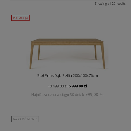
Showing all 20 results
PROMOCJA
Stół Prins Dąb Selfia 200x100x76cm
Pierwotna
Aktualna
10 499,00
zł
6 999,00
zł
cena
cena
6 999,00
zł
Najniższa cena w ciągu 30 dni:
.
wynosiła:
wynosi:
10
6
499,00 zł.
999,00 zł.
NA ZAMÓWIENIE