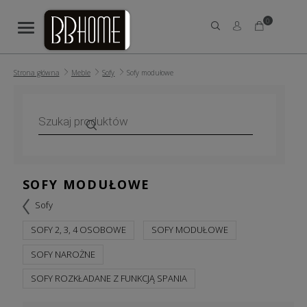
0
Strona główna
Meble
Sofy
Sofy modułowe
Wyszukiwarka
produktów
SOFY MODUŁOWE
Sofy
SOFY 2, 3, 4 OSOBOWE
SOFY MODUŁOWE
SOFY NAROŻNE
SOFY ROZKŁADANE Z FUNKCJĄ SPANIA