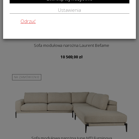
Ustawienia
Odrzuć
Sofa modułowa narożna Laurent Befame
10 569,00
zł
NA ZAMÓWIENIE
Sofa modułowa narożna June MTI Furninova