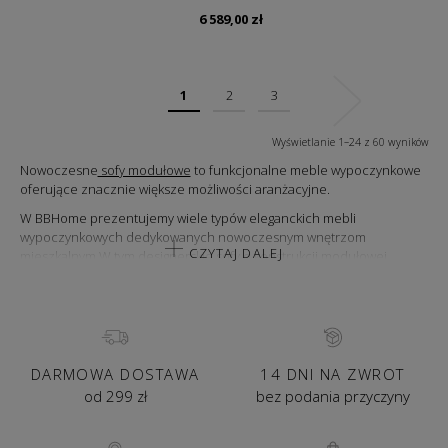
6 589,00
zł
1
2
3
Wyświetlanie 1–24 z 60 wyników
Nowoczesne
sofy modułowe
to funkcjonalne meble wypoczynkowe
oferujące znacznie większe możliwości aranżacyjne.
W BBHome prezentujemy wiele typów eleganckich mebli
wypoczynkowych dedykowanych nowoczesnym wnętrzom
CZYTAJ DALEJ
mieszkalnym.W tym designerskie sofy o konstrukcji modułowej,
zapewniające większą swobodę przy aranżacji dowolnego
pomieszczenia.
CZYM SĄ SOFY MODUŁOWE?
To nowoczesne meble składające się z wielu niezależnych od siebie,
DARMOWA DOSTAWA
14 DNI NA ZWROT
ale współgrających ze sobą elementów. Zapewniają możliwość
ustawiania mebli w różnych konfiguracjach, tak by dostosować ich
od 299 zł
bez podania przyczyny
układ do indywidualnych potrzeb aranżacyjnych danego wnętrza lub
estetycznych upodobań użytkownika. Sofy modułowe dają okazję do