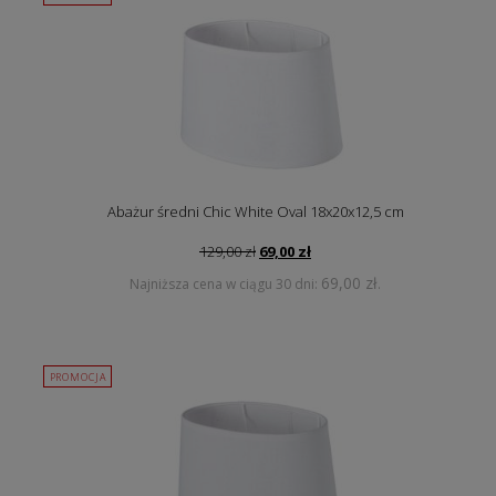
Abażur średni Chic White Oval 18x20x12,5 cm
Pierwotna
Aktualna
129,00
zł
69,00
zł
cena
cena
69,00
zł
Najniższa cena w ciągu 30 dni:
.
wynosiła:
wynosi:
129,00 zł.
69,00 zł.
PROMOCJA