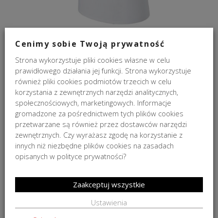
Cenimy sobie Twoją prywatność
Abażur Chic Ecru Oval 18x20x12,5
Strona wykorzystuje pliki cookies własne w celu
Pierwotna
Aktualna
129,00
zł
69,00
zł
cena
cena
prawidłowego działania jej funkcji. Strona wykorzystuje
69,00
zł
Najniższa cena w ciągu 30 dni:
.
wynosiła:
wynosi:
również pliki cookies podmiotów trzecich w celu
129,00 zł.
69,00 zł.
korzystania z zewnętrznych narzędzi analitycznych,
społecznościowych, marketingowych. Informacje
gromadzone za pośrednictwem tych plików cookies
PROMOCJA
przetwarzane są również przez dostawców narzędzi
zewnętrznych. Czy wyrażasz zgodę na korzystanie z
innych niż niezbędne plików cookies na zasadach
opisanych w polityce prywatności?
Zaakceptuj wszystkie
Ustawienia
Abażur kwadratowy Chic White Square 15x20x15 cm