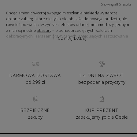
Showing all 5 results
Chcąc zmienić wystrój swojego mieszkania niekiedy wystarczą
drobne zabiegi, które nie tylko nie obciążą domowego budżetu, ale
również pozwolą cieszyć się z efektów udanej metamorfozy. Jednym
z nich są modne
abażury
– o ponadprzeciętnych walorach
dekoracyjnych i zarazem praktycznych, znajdujących zastosowanie
CZYTAJ DALEJ
w każdym rodzaju lamp. Z pozoru błaho wyglądające, w istocie zaś
skrywające nieokiełznany potencjał aranżacyjny, pozwalający
czerpać przyjemność z mieszkania w przytulnym i nastrojowym
wnętrzu. Abażury do kinkietów, jakie oddajemy do Państwa
dyspozycji stanowią odpowiedź współczesnej klienteli na
designerskie produkty, sprawdzające się w wielu stylach.
DARMOWA DOSTAWA
14 DNI NA ZWROT
KINKIET Z ABAŻUREM – DO JAKIEGO
od 299 zł
bez podania przyczyny
WNĘTRZA PASUJE?
Kinkiety nowoczesne
to oprawy świetlne, które zmieniają się jak
kameleon. Idealnie bowiem sprawdzają się w roli pomocniczego
oświetlenia, podkreślającego walory dekoracyjne mieszkania. Nie
BEZPIECZNE
KUP PREZENT
wspominając już o tym, że stanowią jeden z tych wnętrzarskich
zakupy
zapakujemy go dla Ciebie
dodatków, które nadają ton wybranym pomieszczeniom. W ofercie
BBHome możemy liczyć na różnorodny wybór kinkietów
dopełniających każde wnętrze. Wzbogacone o abażury do kinkietów