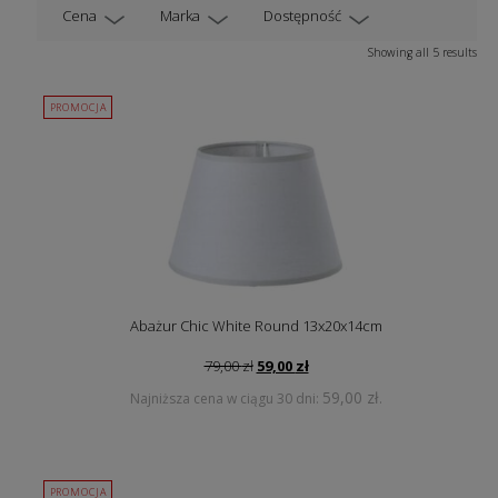
Cena
Marka
Dostępność
Showing all 5 results
PROMOCJA
Abażur Chic White Round 13x20x14cm
Pierwotna
Aktualna
79,00
zł
59,00
zł
cena
cena
59,00
zł
Najniższa cena w ciągu 30 dni:
.
wynosiła:
wynosi:
79,00 zł.
59,00 zł.
PROMOCJA