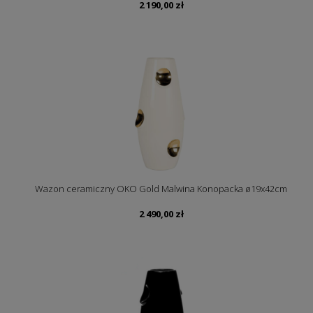
2 190,00
zł
Wazon ceramiczny OKO Gold Malwina Konopacka ø19x42cm
2 490,00
zł