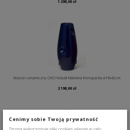
1 290,00
zł
Wazon ceramiczny OKO Kobalt Malwina Konopacka ø19x42cm
2 190,00
zł
Cenimy sobie Twoją prywatność
Strona wykorzystuje pliki cookies własne w celu