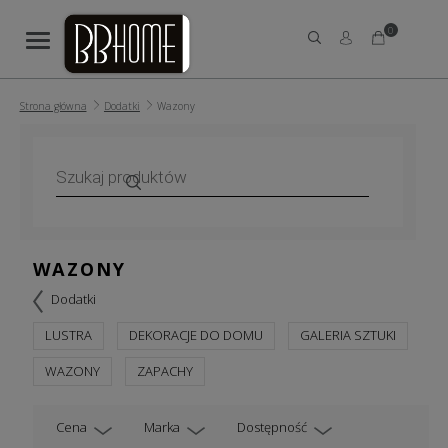
0
Strona główna
Dodatki
Wazony
Wyszukiwarka
produktów
WAZONY
Dodatki
LUSTRA
DEKORACJE DO DOMU
GALERIA SZTUKI
WAZONY
ZAPACHY
Cena
Marka
Dostępność