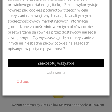
prawidłowego działania jej funkcji. Strona wykorzystuje
również pliki cookies podmiotów trzecich w celu
korzystania z zewnętrznych narzędzi analitycznych,
społecznościowych, marketingowych. Informacje
gromadzone za pośrednictwem tych plików cookies
Wazon ceramiczny OKO Red Rocket Malwina Konopacka
przetwarzane są również przez dostawców narzędzi
ø19x42cm
zewnętrznych. Czy wyrażasz zgodę na korzystanie z
3 900,00
zł
innych niż niezbędne plików cookies na zasadach
opisanych w polityce prywatności?
Zaakceptuj wszystkie
Ustawienia
Odrzuć
Wazon ceramiczny OKO Yellow Malwina Konopacka ø19x42cm