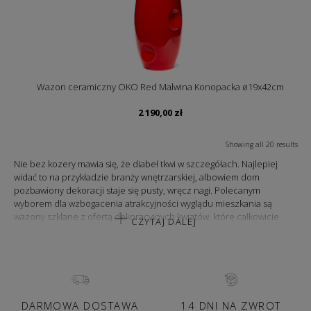
Wazon ceramiczny OKO Red Malwina Konopacka ø19x42cm
2 190,00
zł
Showing all 20 results
Nie bez kozery mawia się, że diabeł tkwi w szczegółach. Najlepiej
widać to na przykładzie branży wnętrzarskiej, albowiem dom
pozbawiony dekoracji staje się pusty, wręcz nagi. Polecanym
wyborem dla wzbogacenia atrakcyjności wyglądu mieszkania są
wazony szklane z ofertą dekoracyjnych kwiatów, które całkowicie
CZYTAJ DALEJ
odmienią końcowy charakter domowej aranżacji. Wzmocnią prestiż
otoczenia, uwypuklą zamiłowanie do efektownych detali,
jednocześnie stając się dowodem twórczej ekspresji. Co więcej,
wazony szklane staną się nie tylko funkcjonalnym przedmiotem
codziennego użytku, w którym miejsce odnajdą oryginalne wiązanki
florystyczne, ale również zachętą do tworzenia autorskich,
DARMOWA DOSTAWA
14 DNI NA ZWROT
kreatywnych kompozycji z wykorzystaniem kolorowych kamieni czy