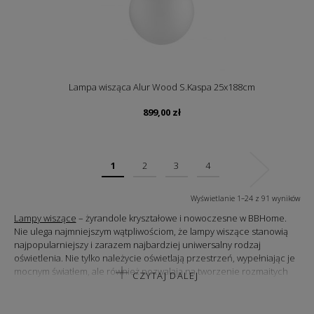
Lampa wisząca Alur Wood S.Kaspa 25x188cm
899,00
zł
1
2
3
4
Wyświetlanie 1–24 z 91 wyników
Lampy wiszące
– żyrandole kryształowe i nowoczesne w BBHome.
Nie ulega najmniejszym wątpliwościom, że lampy wiszące stanowią
najpopularniejszy i zarazem najbardziej uniwersalny rodzaj
oświetlenia. Nie tylko należycie oświetlają przestrzeń, wypełniając je
mocnym światłem, ale również pozwalają na tworzenie rozmaitych
CZYTAJ DALEJ
aranżacji. Zarezerwowane bowiem nie tylko do nowoczesnych
wnętrz, ale również tych zaprojektowanych w duchu klasycznej
elegancji. Estetyczne, praktyczne i funkcjonalne.