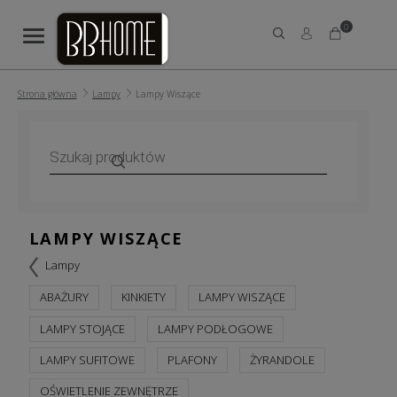
0
Strona główna
Lampy
Lampy Wiszące
Wyszukiwarka
produktów
LAMPY WISZĄCE
Lampy
ABAŻURY
KINKIETY
LAMPY WISZĄCE
LAMPY STOJĄCE
LAMPY PODŁOGOWE
LAMPY SUFITOWE
PLAFONY
ŻYRANDOLE
OŚWIETLENIE ZEWNĘTRZE