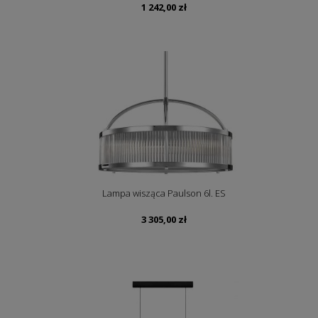
1 242,00
zł
Lampa wisząca Paulson 6l. ES
3 305,00
zł