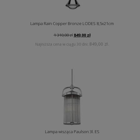
Lampa Rain Copper Bronze LODES 8,5x21cm
Pierwotna
Aktualna
1 310,00
zł
849,00
zł
cena
cena
849,00
zł
Najniższa cena w ciągu 30 dni:
.
wynosiła:
wynosi:
1
849,00 zł.
310,00 zł.
Lampa wisząca Paulson 3l. ES