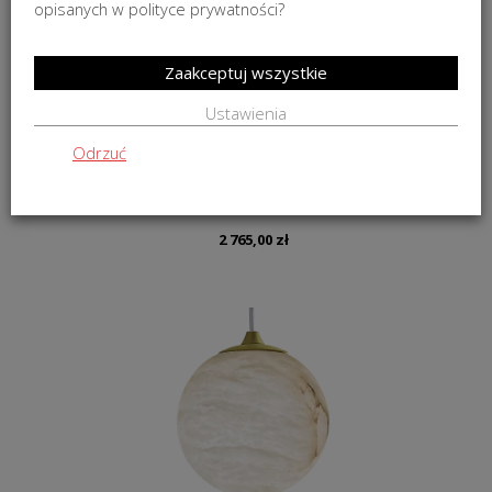
opisanych w polityce prywatności?
Zaakceptuj wszystkie
Ustawienia
Odrzuć
Lampa wisząca Coburg Cosmo 6L. Light Ø60cm
2 765,00
zł