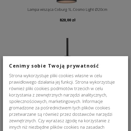
Lampa wisząca Coburg 1L.Cosmo Light Ø20cm
820,00
zł
Cenimy sobie Twoją prywatność
Strona wykorzystuje pliki cookies własne w celu
prawidłowego działania jej funkcji. Strona wykorzystuje
również pliki cookies podmiotów trzecich w celu
korzystania z zewnętrznych narzędzi analitycznych,
Lampa wisząca Coburg Cosmo Light Ø40cm
społecznościowych, marketingowych. Informacje
gromadzone za pośrednictwem tych plików cookies
1 730,00
zł
przetwarzane są również przez dostawców narzędzi
zewnętrznych. Czy wyrażasz zgodę na korzystanie z
innych niż niezbędne plików cookies na zasadach