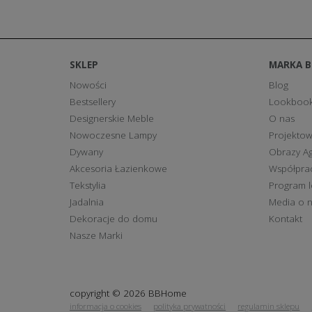
SKLEP
MARKA 
Nowości
Blog
Bestsellery
Lookboo
Designerskie Meble
O nas
Nowoczesne Lampy
Projektow
Dywany
Obrazy Ag
Akcesoria Łazienkowe
Współpra
Tekstylia
Program l
Jadalnia
Media o 
Dekoracje do domu
Kontakt
Nasze Marki
copyright © 2026 BBHome
informacja o cookies
polityka prywatności
regulamin sklepu