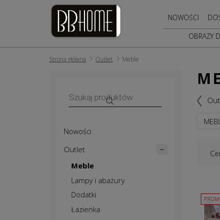
NOWOŚCI
DO
OBRAZY 
Strona główna
Outlet
Meble
ME
Wyszukiwarka
produktów
Out
MEB
Nowości
Outlet
Ce
Meble
Lampy i abażury
Dodatki
PROM
Łazienka