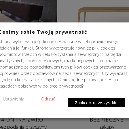
Cenimy sobie Twoją prywatność
weczka tapicerowana Alice
Stół Prins Dąb Selfia
Strona wykorzystuje pliki cookies własne w celu prawidłowego
Moss 115x40x40cm
200x100x76cm
działania jej funkcji. Strona wykorzystuje również pliki cookies
Pierwotna
Aktualna
Pierwotn
2 190,00
zł
1 290,00
zł
10 499,00
zł
6 999,00
podmiotów trzecich w celu korzystania z zewnętrznych narzędzi
cena
cena
cena
analitycznych, społecznościowych, marketingowych. Informacje
1
ajniższa cena w ciągu 30 dni:
Najniższa cena w ciągu 30 dn
wynosiła:
wynosi:
wynosiła
gromadzone za pośrednictwem tych plików cookies przetwarzane
290,00
zł
999,00
zł
.
.
2
1
10
są również przez dostawców narzędzi zewnętrznych. Czy wyrażasz
190,00 zł.
290,00 zł.
499,00 zł.
zgodę na korzystanie z innych niż niezbędne plików cookies na
zasadach opisanych w polityce prywatności?
Ustawienia
Odrzuć
Zaakceptuj wszystkie
14 DNI NA ZWROT
BEZPIECZNE
bez podania przyczyny
zakupy