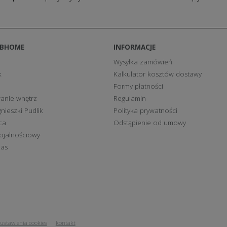
BBHOME
INFORMACJE
Wysyłka zamówień
k
Kalkulator kosztów dostawy
Formy płatności
anie wnętrz
Regulamin
nieszki Pudlik
Polityka prywatności
ca
Odstąpienie od umowy
ojalnościowy
nas
ustawienia cookies
kontakt