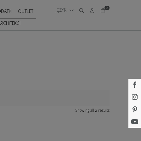
0
JĘZYK
DATKI
OUTLET
ARCHITEKCI
Showing all 2 results