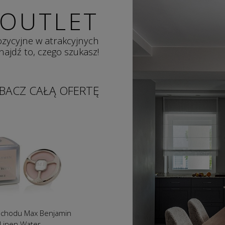
OUTLET
ozycyjne w atrakcyjnych
ajdź to, czego szukasz!
BACZ CAŁĄ OFERTĘ
nny BBHome Gears Silver
Plafon sufitowy Vero L Kasp
36cm