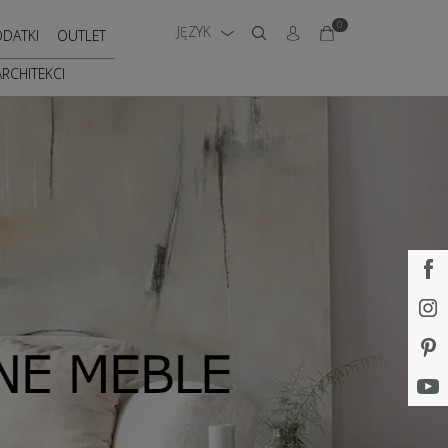
0
JĘZYK
DATKI
OUTLET
ARCHITEKCI