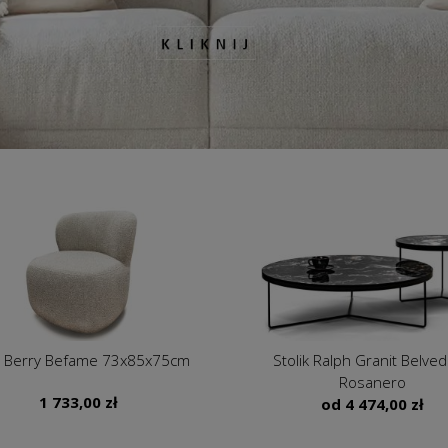
 modułowa narożna Tero MTI
Fotel Mammuth MTI Furni
Furninova
105x98x79cm
8 414,00
zł
2 645,00
zł