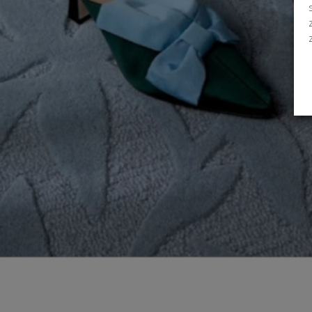
Dywan Hampton Black AD
od
1 399,00
zł