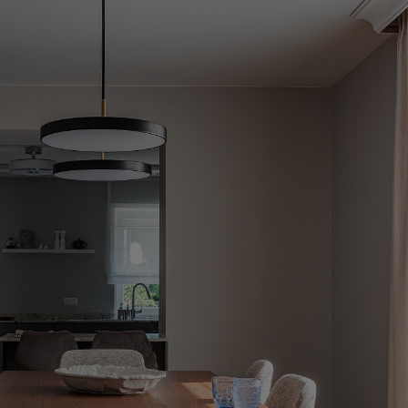
a Ø45x12cm
Koc wełniany „Gaja” 140x200cm