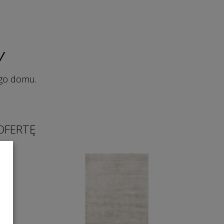
Y
ego domu.
OFERTĘ