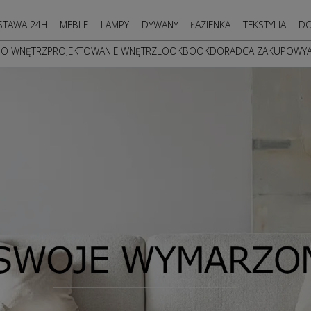
STAWA 24H
MEBLE
LAMPY
DYWANY
ŁAZIENKA
TEKSTYLIA
DO
DO WNĘTRZ
PROJEKTOWANIE WNĘTRZ
LOOKBOOK
DORADCA ZAKUPOWY