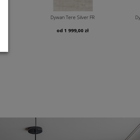
any Landscape
Dywan Geometryczny IMPERIAL GREY
za’s
INFINITY 6621
zł
od
1 449,00
zł