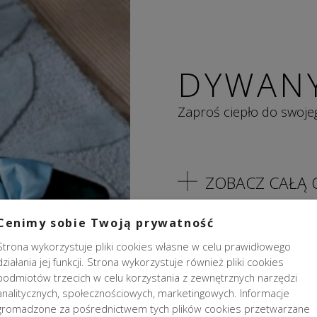
DYWAN
Zaproś ciepło do swoj
ZOBACZ CAŁĄ 
Cenimy sobie Twoją prywatność
Strona wykorzystuje pliki cookies własne w celu prawidłowego
działania jej funkcji. Strona wykorzystuje również pliki cookies
podmiotów trzecich w celu korzystania z zewnętrznych narzędzi
analitycznych, społecznościowych, marketingowych. Informacje
gromadzone za pośrednictwem tych plików cookies przetwarzane