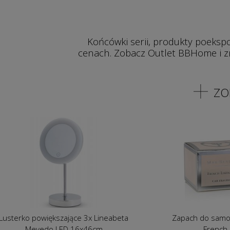
Końcówki serii, produkty poeksp
cenach. Zobacz Outlet BBHome i zn
ZO
Zapach do samochodu Max Benjamin
Zegar ście
French Linen Water