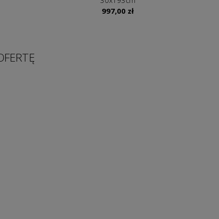
30x193cm
997,00
zł
OFERTĘ