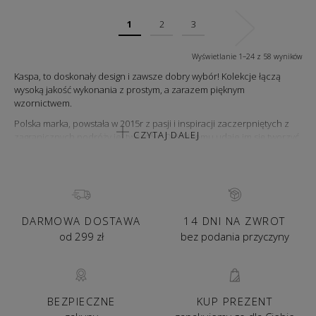
1
2
3
Wyświetlanie 1–24 z 58 wyników
Kaspa, to doskonały design i zawsze dobry wybór! Kolekcje łączą
wysoką jakość wykonania z prostym, a zarazem pięknym
wzornictwem.
Polska marka, powstała w 2015r z pasji i inspiracji zaczerpniętych z
CZYTAJ DALEJ
zagranicznych podróży jej twórców. Dzięki temu udaje im się tworzyć,
kolekcje z najwyższej jakości surowców wykorzystując przy tym
najnowsze technologie zgodne ze współczesnymi trendami.
Lampy sygnowane logo Kaspa to kolekcje, w których doskonały design
a światło jest największą i najpiękniejszą wartością.
DARMOWA DOSTAWA
14 DNI NA ZWROT
od 299 zł
bez podania przyczyny
BEZPIECZNE
KUP PREZENT