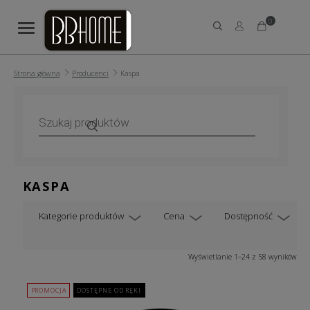
0
Strona główna
Producenci
Kaspa
Wyszukiwarka
produktów
KASPA
Kategorie produktów
Cena
Dostępność
Wyświetlanie 1–24 z 58 wyników
PROMOCJA
DOSTĘPNE OD RĘKI