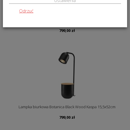
Ustawienia
Odrzuć
Lampka biurkowa Botanica Beige Wood Kaspa 15,5x52cm
799,00
zł
Lampka biurkowa Botanica Black Wood Kaspa 15,5x52cm
799,00
zł