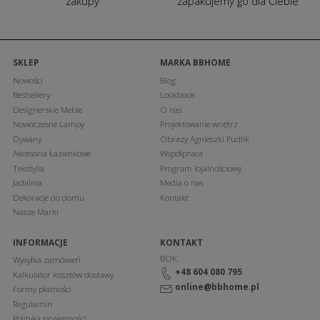
zakupy
zapakujemy go dla Ciebie
SKLEP
MARKA BBHOME
Nowości
Blog
Bestsellery
Lookbook
Designerskie Meble
O nas
Nowoczesne Lampy
Projektowanie wnętrz
Dywany
Obrazy Agnieszki Pudlik
Akcesoria Łazienkowe
Współpraca
Tekstylia
Program lojalnościowy
Jadalnia
Media o nas
Dekoracje do domu
Kontakt
Nasze Marki
INFORMACJE
KONTAKT
BOK:
Wysyłka zamówień
+48 604 080 795
Kalkulator kosztów dostawy
online@bbhome.pl
Formy płatności
Regulamin
Polityka prywatności