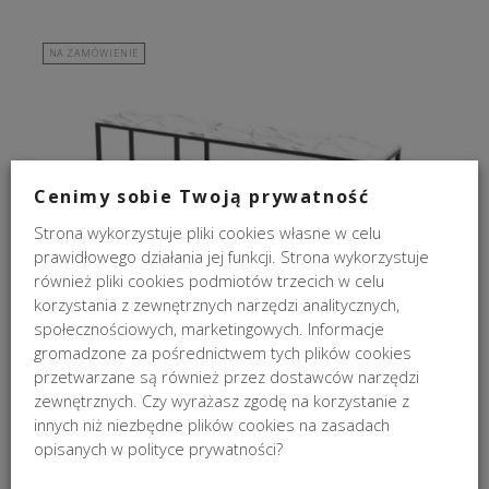
NA ZAMÓWIENIE
Cenimy sobie Twoją prywatność
Strona wykorzystuje pliki cookies własne w celu
prawidłowego działania jej funkcji. Strona wykorzystuje
Stolik RTV z kamieniem Leo VL
również pliki cookies podmiotów trzecich w celu
korzystania z zewnętrznych narzędzi analitycznych,
od
4 166,00
zł
społecznościowych, marketingowych. Informacje
gromadzone za pośrednictwem tych plików cookies
przetwarzane są również przez dostawców narzędzi
NA ZAMÓWIENIE
zewnętrznych. Czy wyrażasz zgodę na korzystanie z
innych niż niezbędne plików cookies na zasadach
opisanych w polityce prywatności?