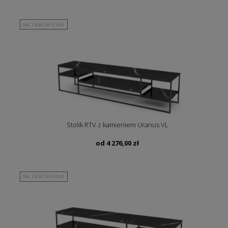
NA ZAMÓWIENIE
Stolik RTV z kamieniem Uranus VL
od
4 276,00
zł
NA ZAMÓWIENIE