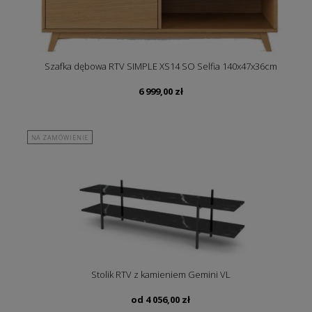
Szafka dębowa RTV SIMPLE XS14 SO Selfia 140x47x36cm
6 999,00
zł
NA ZAMÓWIENIE
Stolik RTV z kamieniem Gemini VL
od
4 056,00
zł