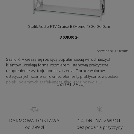
Stolik Audio RTV Cruise BBHome 130x40x40cm
3 039,00
zł
Showing all 15 results
Szafki RTV
cieszą się rosnącą popularnością wśród naszych
klientów.Urzekają formą, rozmiarem i stanowią praktyczne
uzupełnienie wystroju pomieszczenia. Oprócz walorów
estetycznych ważne są również elementy praktyczne, w postaci
półek i pojemnych szafek czy szuflad które pozwolą Ci
CZYTAJ DALEJ
przechowywać wszystkie niezbędne akcesoria. Szafki RTV świetnie
nadają się do niewielkich pomieszczeń, w których liczy się każde
dodatkowe miejsce.Jeśli interesują Cię szafki pod telewizor w stylu
skandynawskim, modernistycznym czy nowoczesnym sprawdź nasze
propozycje. Odmień swój salon i spraw sobie nowoczesny mebel na
TV!
DARMOWA DOSTAWA
14 DNI NA ZWROT
DESIGNERSKIE SZAFKI RTV
od 299 zł
bez podania przyczyny