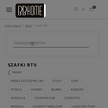
0
Strona główna
Meble
Szafki RTV
Wyszukiwarka
produktów
SZAFKI RTV
Meble
MEBLE DOSTĘPNE 24H
STOŁY
SOFY
FOTELE
HOKERY
BIURKA
KOMODY
KONSOLE
SZAFKI NOCNE
SZAFKI RTV
KRZESŁA
UCHWYTY MEBLOWE
ŁAWECZKI I PUFY