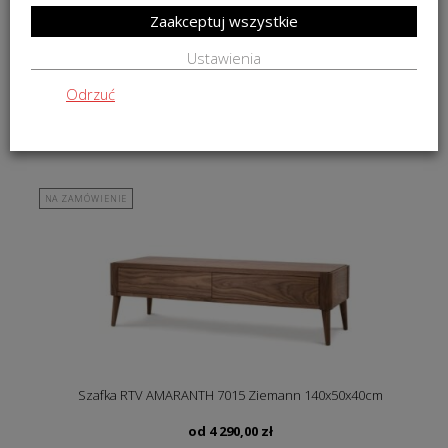
Zaakceptuj wszystkie
Ustawienia
Odrzuć
Stolik RTV z kamieniem Earth VL
od
4 276,00
zł
NA ZAMÓWIENIE
Szafka RTV AMARANTH 7015 Ziemann 140x50x40cm
od
4 290,00
zł