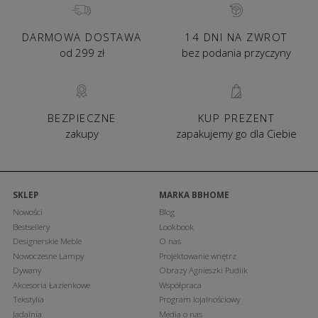
DARMOWA DOSTAWA
14 DNI NA ZWROT
od 299 zł
bez podania przyczyny
BEZPIECZNE
KUP PREZENT
zakupy
zapakujemy go dla Ciebie
SKLEP
MARKA BBHOME
Nowości
Blog
Bestsellery
Lookbook
Designerskie Meble
O nas
Nowoczesne Lampy
Projektowanie wnętrz
Dywany
Obrazy Agnieszki Pudlik
Akcesoria Łazienkowe
Współpraca
Tekstylia
Program lojalnościowy
Jadalnia
Media o nas