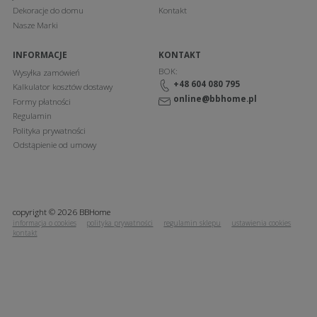
Dekoracje do domu
Kontakt
Nasze Marki
INFORMACJE
KONTAKT
BOK:
Wysyłka zamówień
+48 604 080 795
Kalkulator kosztów dostawy
online@bbhome.pl
Formy płatności
Regulamin
Polityka prywatności
Odstąpienie od umowy
copyright © 2026 BBHome
informacja o cookies
polityka prywatności
regulamin sklepu
ustawienia cookies
kontakt