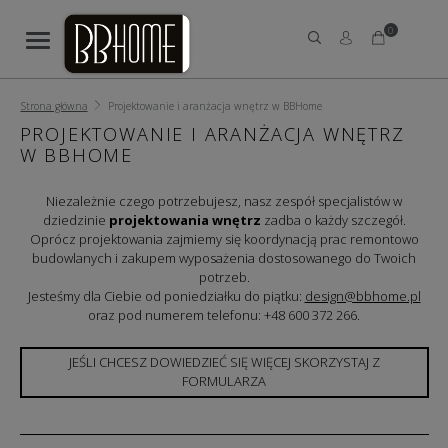
0
Strona główna
Projektowanie i aranżacja wnętrz w BBHome
PROJEKTOWANIE I ARANŻACJA WNĘTRZ
W BBHOME
Niezależnie czego potrzebujesz, nasz zespół specjalistów w
dziedzinie
projektowania wnętrz
zadba o każdy szczegół.
Oprócz projektowania zajmiemy się koordynacją prac remontowo
budowlanych i zakupem wyposażenia dostosowanego do Twoich
potrzeb.
Jesteśmy dla Ciebie od poniedziałku do piątku:
design@bbhome.pl
oraz pod numerem telefonu: +48 600 372 266.
JEŚLI CHCESZ DOWIEDZIEĆ SIĘ WIĘCEJ SKORZYSTAJ Z
FORMULARZA