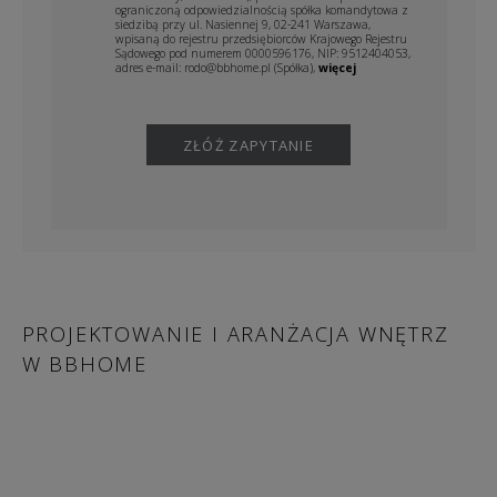
ograniczoną odpowiedzialnością spółka komandytowa z
siedzibą przy ul. Nasiennej 9, 02-241 Warszawa,
wpisaną do rejestru przedsiębiorców Krajowego Rejestru
Sądowego pod numerem 0000596176, NIP: 9512404053,
adres e-mail: rodo@bbhome.pl (Spółka),
więcej
PROJEKTOWANIE I ARANŻACJA WNĘTRZ
W BBHOME