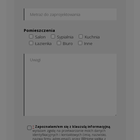
Pomieszczenia
Salon
Sypialnia
Kuchnia
Łazienka
Biuro
Inne
*
Zapoznałam/em się z klauzulą informacyjną
,
wyrażam zgodę na przetwarzanie moich danych
identyfikacyjnych i kontaktowych (imię, nazwisko,
nazwa firmy, adres email), przez BBHome spółka z