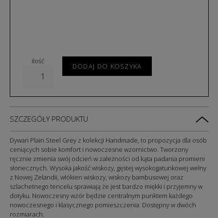
ilość
DODAJ DO KOSZYKA
SZCZEGÓŁY PRODUKTU
Dywan Plain Steel Grey z kolekcji Handmade,
to propozycja dla osób
ceniących sobie komfort i nowoczesne wzornictwo. Tworzony
ręcznie zmienia swój odcień w zależności od kąta padania promieni
słonecznych. Wysoka jakość
wiskozy, gęstej wysokogatunkowej wełny
z Nowej Zelandii, włókien wiskozy, wiskozy bambusowej oraz
szlachetnego tencelu sprawiają że jest bardzo miękki i
przyjemny w
dotyku. Nowoczesny wzór będzie centralnym punktem każdego
nowoczesnego i klasycznego pomieszczenia.
Dostępny w dwóch
rozmiarach.