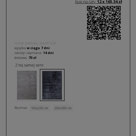
Kup na raty:
12 x
165,34
zł
numer produktu: dyw001620
wysyłka
w ciągu
7
dni
zwroty i wymiana:
14 dni
dostawa:
70 zł
Z tej samej serii:
Rozmiar
160x230 cm
200x300 cm