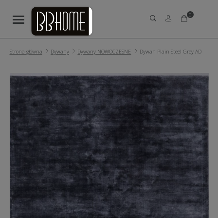
0
Strona główna
Dywany
Dywany NOWOCZESNE
Dywan Plain Steel Grey AD