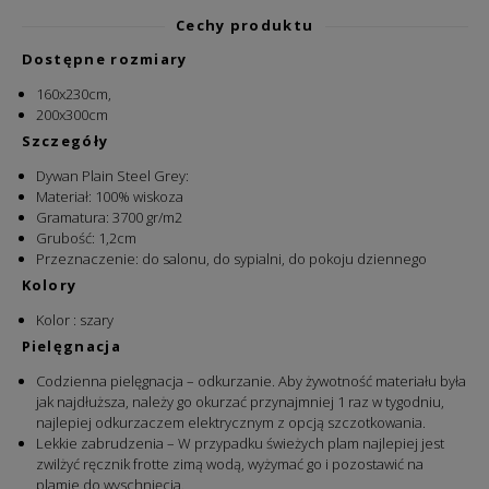
Cechy produktu
Dostępne rozmiary
160x230cm,
200x300cm
Szczegóły
Dywan Plain Steel Grey:
Materiał
:
100% wiskoza
Gramatura: 3700 gr/m2
Grubość: 1,2cm
Przeznaczenie: do salonu, do sypialni, do pokoju dziennego
Kolory
Kolor : szary
Pielęgnacja
Codzienna pielęgnacja – odkurzanie. Aby żywotność materiału była
jak najdłuższa, należy go okurzać przynajmniej 1 raz w tygodniu,
najlepiej odkurzaczem elektrycznym z opcją szczotkowania.
Lekkie zabrudzenia – W przypadku świeżych plam najlepiej jest
zwilżyć ręcznik frotte zimą wodą, wyżymać go i pozostawić na
plamie do wyschnięcia.