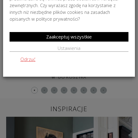
zewnętrznych. Czy wyrażasz zgodę na korzystanie z
innych niż niezbędne plików cookies na zasadach
opisanych w polityce prywatności?
Zaakceptuj wszystkie
Ustawienia
Dywan Aracelis Steel Grey FR
Odrzuć
od
1 899,00
zł
DO KOSZYKA
INSPIRACJE