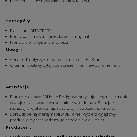
III:
średnica : 95cm,wysokość całkowita
:
28cm
Szczegóły:
Blat : granit BELVEDERE
Podstawa: malowana proszkowo czarny mat
Montaż: stoliki wysłane w całości
Uwagi:
Cena „od” dotyczy stolika I w rozmiarze: 60x 28cm
O termin dostawy pytaj pod adresem :
online@bbhome.net.pl
Aranżacje:
Biuro projektowe BBHome Design wykorzystuje eleganckie meble
w projektach nowoczesnych mieszkań i domów. Relacje z
realizacji projektów znajdziesz tutaj:
Nowoczesne wnętrza.
Sprawdź pełną ofertę
mebli w BBHome
i wybierz wyjątkowy
produkt, a my sprowadzimy go specjalnie dla Ciebie!
Producent: