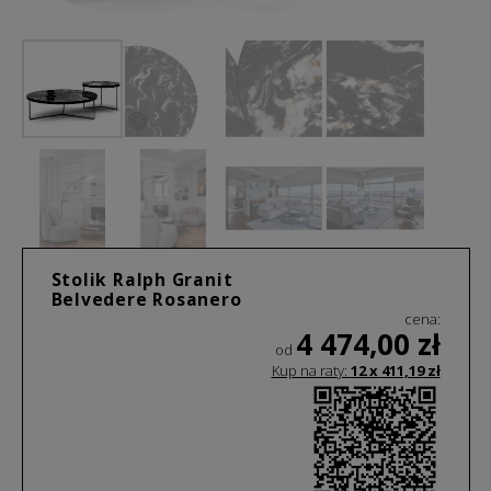
Stolik Ralph Granit
Belvedere Rosanero
cena:
4 474,00
zł
od
Kup na raty:
12 x
411,19
zł