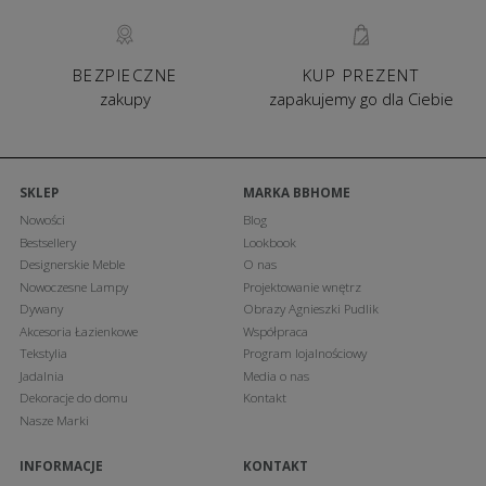
BEZPIECZNE
KUP PREZENT
zakupy
zapakujemy go dla Ciebie
SKLEP
MARKA BBHOME
Nowości
Blog
Bestsellery
Lookbook
Designerskie Meble
O nas
Nowoczesne Lampy
Projektowanie wnętrz
Dywany
Obrazy Agnieszki Pudlik
Akcesoria Łazienkowe
Współpraca
Tekstylia
Program lojalnościowy
Jadalnia
Media o nas
Dekoracje do domu
Kontakt
Nasze Marki
INFORMACJE
KONTAKT