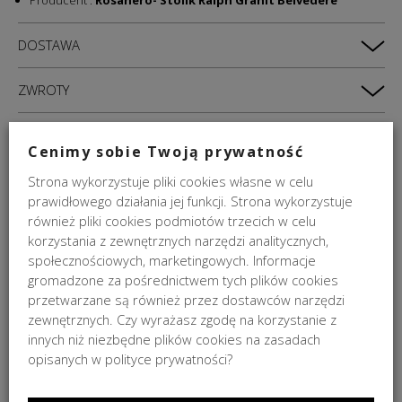
Producent :
Rosanero- Stolik Ralph Granit Belvedere
DOSTAWA
ZWROTY
PODOBNE PRODUKTY
Cenimy sobie Twoją prywatność
Strona wykorzystuje pliki cookies własne w celu
NA ZAMÓWIENIE
prawidłowego działania jej funkcji. Strona wykorzystuje
również pliki cookies podmiotów trzecich w celu
korzystania z zewnętrznych narzędzi analitycznych,
społecznościowych, marketingowych. Informacje
gromadzone za pośrednictwem tych plików cookies
przetwarzane są również przez dostawców narzędzi
zewnętrznych. Czy wyrażasz zgodę na korzystanie z
innych niż niezbędne plików cookies na zasadach
opisanych w polityce prywatności?
Stolik kawowy Drop 4093 Ziemann 115x50x50cm
od
1 090,00
zł