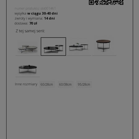
numer produktu: sto001461
wysyłka
w ciągu
30-40
dni
zwroty i wymiana:
14 dni
dostawa:
70 zł
Z tej samej serii:
Inne rozmiary
60/28cm
60/38cm
95/28cm