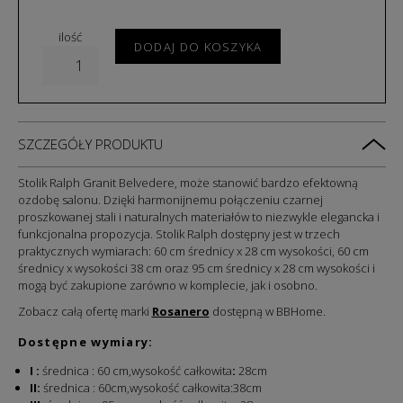
ilość
DODAJ DO KOSZYKA
SZCZEGÓŁY PRODUKTU
Stolik Ralph Granit Belvedere, może stanowić bardzo efektowną
ozdobę salonu. Dzięki harmonijnemu połączeniu czarnej
proszkowanej stali i naturalnych materiałów to niezwykle elegancka i
funkcjonalna propozycja. Stolik Ralph dostępny jest w trzech
praktycznych wymiarach: 60 cm średnicy x 28 cm wysokości, 60 cm
średnicy x wysokości 38 cm oraz 95 cm średnicy x 28 cm wysokości i
mogą być zakupione zarówno w komplecie, jak i osobno.
Zobacz całą ofertę marki
Rosanero
dostępną w BBHome.
Dostępne wymiary:
I
:
średnica : 60 cm,wysokość całkowita
:
28cm
II:
średnica : 60cm,wysokość całkowita:38cm