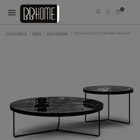
0
Strona główna
Meble
Stoliki kawowe
Stolik Ralph Granit Belvedere Rosanero