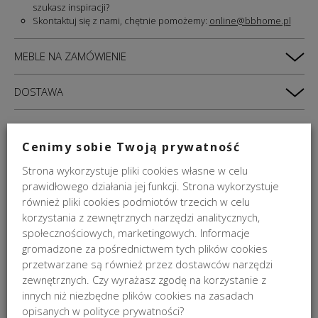
szukasz inspiracji?
Skontaktuj się z nami, chętnie pomożemy:
online@bbhome.pl
MEBLE NA ZAMÓWIENIE
DOSTAWA
ZWROTY
Cenimy sobie Twoją prywatność
PODOBNE PRODUKTY
Strona wykorzystuje pliki cookies własne w celu
prawidłowego działania jej funkcji. Strona wykorzystuje
również pliki cookies podmiotów trzecich w celu
korzystania z zewnętrznych narzędzi analitycznych,
społecznościowych, marketingowych. Informacje
gromadzone za pośrednictwem tych plików cookies
przetwarzane są również przez dostawców narzędzi
zewnętrznych. Czy wyrażasz zgodę na korzystanie z
innych niż niezbędne plików cookies na zasadach
opisanych w polityce prywatności?