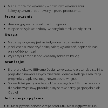
Mebel może być wykonany w dowolnym wykończeniu
kolorystycznym proponowanym przez producenta.
Przeznaczenie:
dekoracyjny mebel w salonie lub sypialni
miejsce na stylowe ozdoby, wazony lub ramki ze zdjęciami
Uwaga:
Mebel wykonywany jest na indywidualne zamówienie.
Jeżeli chcesz zobaczyć pełną paletę wykończeń, napisz do nas:
online@bbhome.pl
Wyślemy Ci próbnik pod wskazany adres za kaucją.
Aranżacje:
Biuro projektowe BBHome Design wykorzystuje eleganckie stoliki w
projektach nowoczesnych mieszkań i domów. Relacje z realizacji
projektów znajdziesz tutaj:
Nowoczesne wnętrza.
Sprawdź też pełną ofertę
stolików kawowych
w BBHome i wybierz
dla siebie wyjątkowy produkt, a my sprowadzimy go specjalnie dla
Ciebie!
Informacje i pytania:
Masz pytania odnośnie tego produktu? Masz wątpliwości lub