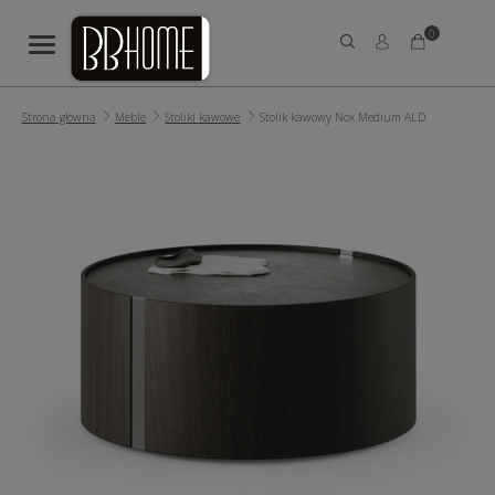
0
Strona główna
Meble
Stoliki kawowe
Stolik kawowy Nox Medium ALD