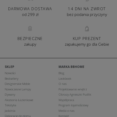
DARMOWA DOSTAWA
14 DNI NA ZWROT
od 299 zł
bez podania przyczyny
BEZPIECZNE
KUP PREZENT
zakupy
zapakujemy go dla Ciebie
SKLEP
MARKA BBHOME
Nowości
Blog
Bestsellery
Lookbook
Designerskie Meble
O nas
Nowoczesne Lampy
Projektowanie wnętrz
Dywany
Obrazy Agnieszki Pudlik
Akcesoria Łazienkowe
Współpraca
Tekstylia
Program lojalnościowy
Jadalnia
Media o nas
Dekoracje do domu
Kontakt