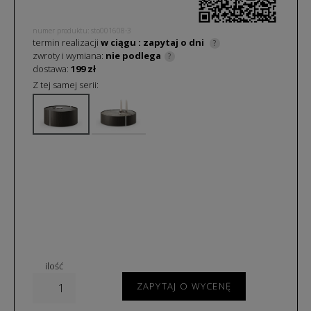
numer produktu: sto001608-3
termin realizacji
w ciągu
: zapytaj o
dni
?
zwroty i wymiana:
nie podlega
?
dostawa:
199 zł
Z tej samej serii:
ilość
ZAPYTAJ O WYCENĘ