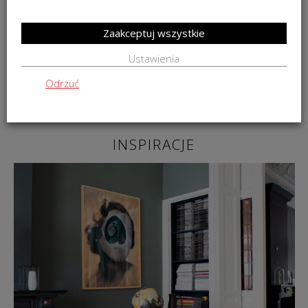
Stolik kawowy Amaral Rosanero 85x85x27cm
Zaakceptuj wszystkie
6 499,00
zł
Ustawienia
DO KOSZYKA
Odrzuć
INSPIRACJE