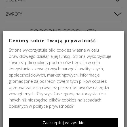
ZWROTY
PODOBNE PRODUKTY
Cenimy sobie Twoją prywatność
Strona wykorzystuje pliki cookies własne w celu
prawidłowego działania jej funkcji. Strona wykorzystuje
również pliki cookies podmiotów trzecich w celu
korzystania z zewnętrznych narzędzi analitycznych,
społecznościowych, marketingowych. Informacje
gromadzone za pośrednictwem tych plików cookies
przetwarzane są również przez dostawców narzędzi
zewnętrznych. Czy wyrażasz zgodę na korzystanie z
innych niż niezbędne plików cookies na zasadach
Karczoch dekoracyjny zielony Majolika Nieborów 25cm
opisanych w polityce prywatności?
250,00
zł
DO KOSZYKA
Zaakceptuj wszystkie