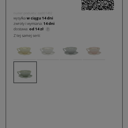
numer produktu: zas001492
wysyłka
w ciągu
14
dni
zwroty i wymiana:
14 dni
dostawa:
od 14 zł
?
Z tej samej serii: