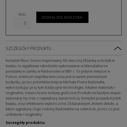
ilość
DODAJ DO KOSZYKA
SZCZEGÓŁY PRODUKTU
Komplet Fleur Green inspirowany XIX wieczną filiżanką w kształcie
kwiatu, t
o wyjątkowe rękodzieło wykonywane
w Manufakturze
powstałej w zamku w Nieborowie w1881 r. To jedyne miejsce w
Polsce, w którym majolika tworzona jest w swoim pierwotnym
budynku, przez potomków księcia Michała Piotra Radziwiłła,
wykorzystując przy tym tradycyjne technologie, lokalne materiały i
oryginalne, nowoczesne motywy graficzne.
Produkt na każdym etapie
wykonany ręcznie z największą starannością. Komplet
posiada kształt
kwiatu, oraz efektowne wykończone 24-karatowym złotem detale, a
także sygnaturę i logo rodziny Radziwiłów na odwrocie, przez co jest
unikatowy i oryginalny.
Szczegóły produktu: