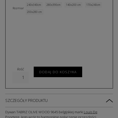
240x340cm
280x390cm
140x200 cm
170x240cm
Rozmiar
200x280 cm
ilość
DODAJ DO KOSZYKA
SZCZEGÓŁY PRODUKTU
Dywan TABRIZ OLIVE WOOD 9645 belgijskiej marki
Louis De
Poortere
. Jego wzór to harmonijne połączenie przeszłości,