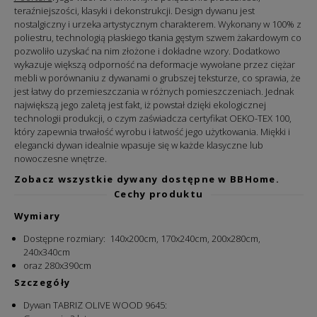
teraźniejszości, klasyki i dekonstrukcji. Design dywanu jest
nostalgiczny i urzeka artystycznym charakterem. Wykonany w 100% z
poliestru, technologią płaskiego tkania gęstym szwem żakardowym co
pozwoliło uzyskać na nim złożone i dokładne wzory. Dodatkowo
wykazuje większą odporność na deformacje wywołane przez ciężar
mebli w porównaniu z dywanami o grubszej teksturze, co sprawia, że
jest łatwy do przemieszczania w różnych pomieszczeniach. Jednak
n
ajwiększą jego zaletą jest
fakt, iż powstał dzięki ekologicznej
technologii produkcji, o czym zaświadcza certyfikat OEKO-TEX 100,
który zapewnia trwałość wyrobu i łatwość jego użytkowania.
Miękki i
elegancki dywan idealnie wpasuje się w każde klasyczne lub
nowoczesne wnętrze.
Zobacz wszystkie dywany dostępne w BBHome.
Cechy produktu
Wymiary
Dostępne rozmiary: 140x200cm, 170x240cm, 200x280cm,
240x340cm
oraz 280x390cm
Szczegóły
Dywan TABRIZ OLIVE WOOD 9645: