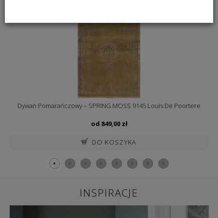
Dywan Pomarańczowy – SPRING MOSS 9145 Louis De Poortere
od
849,00
zł
DO KOSZYKA
INSPIRACJE