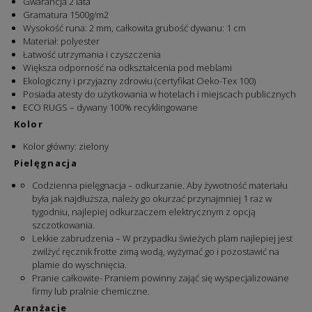
Gwarancja 2 lata
Gramatura 1500g/m2
Wysokość runa: 2 mm, całkowita grubość dywanu: 1 cm
Materiał: polyester
Łatwość utrzymania i czyszczenia
Większa odporność na odkształcenia pod meblami
Ekologiczny i przyjazny zdrowiu (certyfikat Oeko-Tex 100)
Posiada atesty do użytkowania w hotelach i miejscach publicznych
ECO RUGS – dywany 100% recyklingowane
Kolor
Kolor główny:
zielony
Pielęgnacja
Codzienna pielęgnacja – odkurzanie. Aby żywotność materiału
była jak najdłuższa, należy go okurzać przynajmniej 1 raz w
tygodniu, najlepiej odkurzaczem elektrycznym z opcją
szczotkowania.
Lekkie zabrudzenia – W przypadku świeżych plam najlepiej jest
zwilżyć ręcznik frotte zimą wodą, wyżymać go i pozostawić na
plamie do wyschnięcia.
Pranie całkowite- Praniem powinny zająć się wyspecjalizowane
firmy lub pralnie chemiczne.
Aranżacje