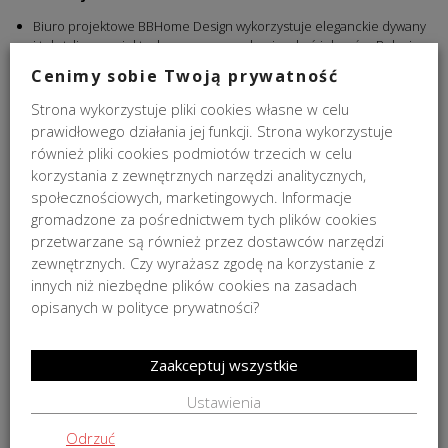
Biuro projektowe BBHome Design wykorzystuje eleganckie dywany
i tekstylia w projektach nowoczesnych mieszkań i domów. Relacje
z realizacji projektów znajdziesz tutaj:
Nowoczesne wnętrza.
Cenimy sobie Twoją prywatność
Zobacz również
tekstylia w BBHome
i wybierz dla siebie wyjątkowy
produkt!
Strona wykorzystuje pliki cookies własne w celu
Pytania
prawidłowego działania jej funkcji. Strona wykorzystuje
również pliki cookies podmiotów trzecich w celu
Jeśli masz więcej pytań, zapraszamy do kontaktu:
korzystania z zewnętrznych narzędzi analitycznych,
online@bbhome.pl
społecznościowych, marketingowych. Informacje
gromadzone za pośrednictwem tych plików cookies
przetwarzane są również przez dostawców narzędzi
zewnętrznych. Czy wyrażasz zgodę na korzystanie z
innych niż niezbędne plików cookies na zasadach
opisanych w polityce prywatności?
DOSTAWA
ZWROTY
Zaakceptuj wszystkie
Ustawienia
PODOBNE PRODUKTY
Odrzuć