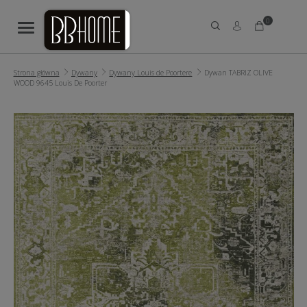
0
Strona główna
Dywany
Dywany Louis de Poortere
Dywan TABRIZ OLIVE
WOOD 9645 Louis De Poorter