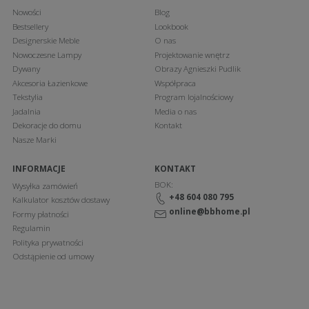
Nowości
Blog
Bestsellery
Lookbook
Designerskie Meble
O nas
Nowoczesne Lampy
Projektowanie wnętrz
Dywany
Obrazy Agnieszki Pudlik
Akcesoria Łazienkowe
Współpraca
Tekstylia
Program lojalnościowy
Jadalnia
Media o nas
Dekoracje do domu
Kontakt
Nasze Marki
INFORMACJE
KONTAKT
BOK:
Wysyłka zamówień
+48 604 080 795
Kalkulator kosztów dostawy
online@bbhome.pl
Formy płatności
Regulamin
Polityka prywatności
Odstąpienie od umowy