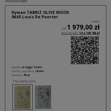
Dywan TABRIZ OLIVE WOOD
9645 Louis De Poorter
cena:
1 979,00
zł
od
Kup na raty:
12 x
181,88
zł
wysyłka
w ciągu
14
dni
zwroty i wymiana:
14 dni
dostawa:
70 zł
Z tej samej serii: