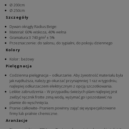
Ø 200cm
Ø 250cm
Szczegóły
Dywan okrągły Radius Beige:
Materiał
:
60% wiskoza, 40% wełna
Gramatura:3 740 g/m² ± 5%
Przeznaczenie: do salonu, do sypialni, do pokoju dziennego
Kolory
Kolor : beżowy
Pielęgnacja
Codzienna pielęgnacja – odkurzanie. Aby żywotność materiału była
jak najdłuższa, należy go okurzać przynajmniej 1 raz w tygodniu,
najlepiej odkurzaczem elektrycznym z opcją szczotkowania.
Lekkie zabrudzenia – W przypadku świeżych plam najlepiej jest
zwilżyć ręcznik frotte zimą wodą, wyżymać go i pozostawić na
plamie do wyschnięcia.
Pranie całkowite- Praniem powinny zająć się wyspecjalizowane
firmy lub pralnie chemiczne.
Aranżacje