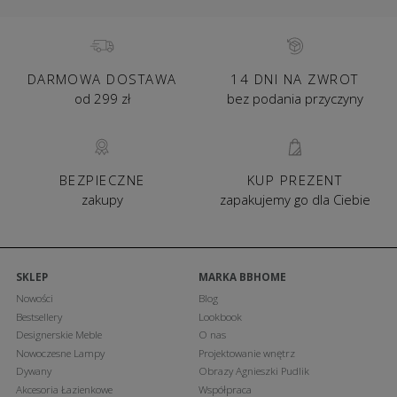
DARMOWA DOSTAWA
14 DNI NA ZWROT
od 299 zł
bez podania przyczyny
BEZPIECZNE
KUP PREZENT
zakupy
zapakujemy go dla Ciebie
SKLEP
MARKA BBHOME
Nowości
Blog
Bestsellery
Lookbook
Designerskie Meble
O nas
Nowoczesne Lampy
Projektowanie wnętrz
Dywany
Obrazy Agnieszki Pudlik
Akcesoria Łazienkowe
Współpraca