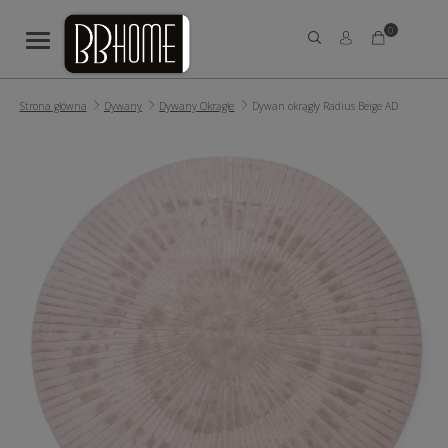
0
Strona główna
Dywany
Dywany Okrągłe
Dywan okrągły Radius Beige AD