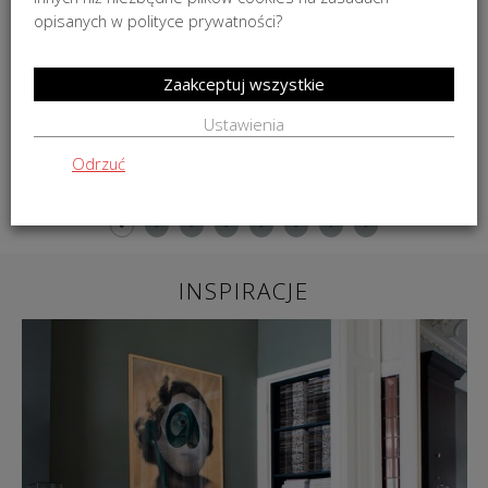
opisanych w polityce prywatności?
Zaakceptuj wszystkie
Dywan Carrara Taupe Zień
Ustawienia
od
1 129,00
zł
Odrzuć
DO KOSZYKA
INSPIRACJE