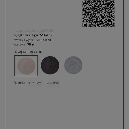
numer produktu: dyw001499
wysyłka
w ciągu
7-14
dni
zwroty i wymiana:
14 dni
dostawa:
70 zł
Z tej samej serii:
Rozmiar
Ø 200cm
Ø 250cm