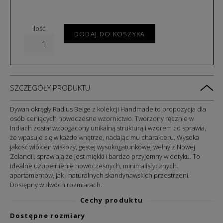
ilość
DODAJ DO KOSZYKA
SZCZEGÓŁY PRODUKTU
Dywan okrągły Radius Beige z kolekcji Handmade
to propozycja dla
osób ceniących nowoczesne wzornictwo. Tworzony ręcznie w
Indiach został wzbogacony unikalną strukturą i wzorem co sprawia,
że wpasuje się w każde wnętrze, nadając mu charakteru. Wysoka
jakość włókien
wiskozy, gęstej wysokogatunkowej wełny z Nowej
Zelandii, sprawiają że jest miękki i bardzo
przyjemny w dotyku.
To
idealne uzupełnienie nowoczesnych, minimalistycznych
apartamentów, jak i naturalnych skandynawskich przestrzeni.
Dostępny w dwóch rozmiarach.
Cechy produktu
Dostępne rozmiary