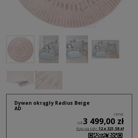
Dywan okrągły Radius Beige
AD
cena:
3 499,00
zł
od
Kup na raty:
12 x
321,58
zł