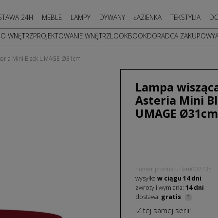
STAWA 24H
MEBLE
LAMPY
DYWANY
ŁAZIENKA
TEKSTYLIA
DO
DO WNĘTRZ
PROJEKTOWANIE WNĘTRZ
LOOKBOOK
DORADCA ZAKUPOWY
teria Mini Black UMAGE Ø31cm
Lampa wisząc
Asteria Mini B
UMAGE Ø31cm
numer produktu: lam002435
wysyłka
w ciągu
14
dni
zwroty i wymiana:
14 dni
dostawa:
gratis
?
Z tej samej serii: