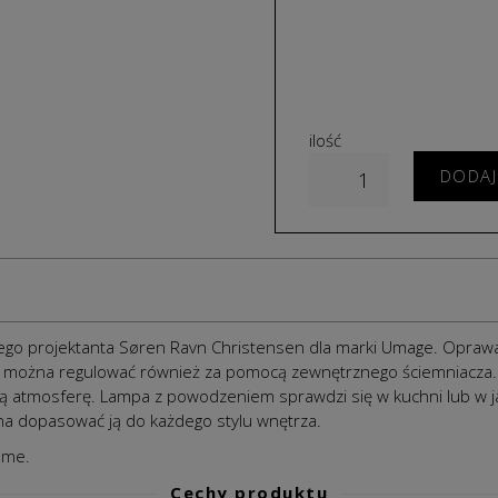
ilość
DODAJ
kiego projektanta Søren Ravn Christensen dla marki Umage. Opraw
ść można regulować również za pomocą zewnętrznego ściemniacza.
ną atmosferę.
Lampa z powodzeniem sprawdzi się w kuchni lub w ja
a dopasować ją do każdego stylu wnętrza.
ome.
Cechy produktu