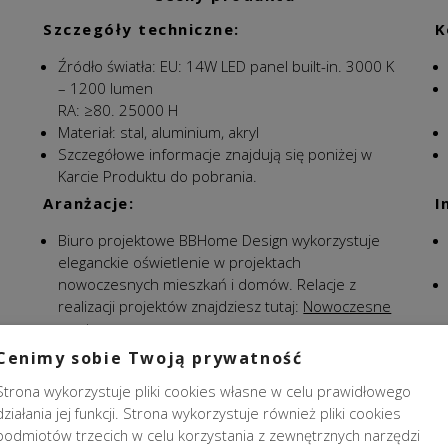
Szczegóły techniczne:
K
Źródło światła:
EU: 14W LED panel built-in. 3000 K
– 1200 lumen
RA: ≥80. 25000 H
Materiał: stal, aluminium, akryl
Szczegółowe informacje znajdują się poniżej w
Karcie Produktu do pobrania.
Aranżacje:
I
Biuro projektowe BBHome Design wykorzystuje
eleganckie oświetlenie w projektach
nowoczesnych mieszkań i domów. Relacje z
realizacji projektów znajdziesz tutaj:
Nowoczesne
wnętrza.
Cenimy sobie Twoją prywatność
Strona wykorzystuje pliki cookies własne w celu prawidłowego
działania jej funkcji. Strona wykorzystuje również pliki cookies
podmiotów trzecich w celu korzystania z zewnętrznych narzędzi