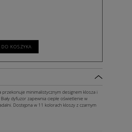
 DO KOSZYKA
a przekonuje minimalistycznym designem klosza i
 B
iały dyfuzor zapewnia ciepłe oświetlenie
w
dalni. D
ostępna w 11 kolorach kloszy z czarnym