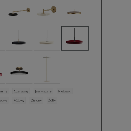
arny
Czerwony
Jasny szary
Niebieski
zowy
Różowy
Zielony
Żółty