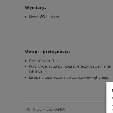
Wymiary:
Klosz: Ø31 ×4 cm
Uwagi i pielęgnacja:
Czyścić na sucho
Kurz wycierać za pomocą ściereczki bawełnianej
lub lnianej
Lampa przeznaczona do użytku wewnętrznego
PLIKI DO POBRANIA