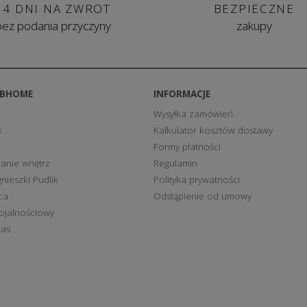
14 DNI NA ZWROT
BEZPIECZNE
bez podania przyczyny
zakupy
BBHOME
INFORMACJE
Wysyłka zamówień
k
Kalkulator kosztów dostawy
Formy płatności
anie wnętrz
Regulamin
nieszki Pudlik
Polityka prywatności
ca
Odstąpienie od umowy
ojalnościowy
nas