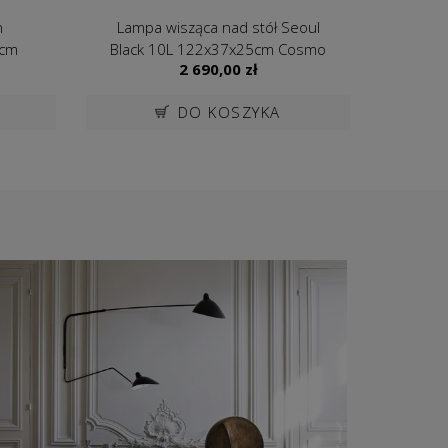
n
Lampa wisząca nad stół Seoul
L
1cm
Black 10L 122x37x25cm Cosmo
Silver/
2 690,00
zł
Light
DO KOSZYKA