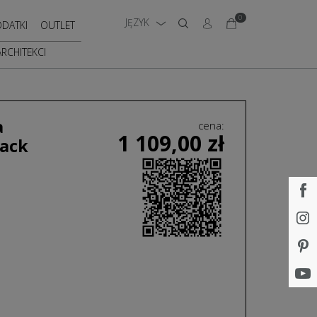
0
JĘZYK
DATKI
OUTLET
ARCHITEKCI
a
cena:
1 109,00
zł
lack