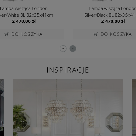
Lampa wisząca London
Lampa wisząca Londo
lver/White 8L 82x35x41cm
Silver/Black 8L 82x35x4
2 470,00
zł
2 470,00
zł
Cosmo Light
Cosmo Light
DO KOSZYKA
DO KOSZYKA
INSPIRACJE