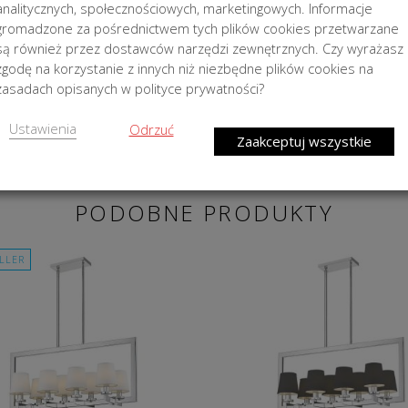
analitycznych, społecznościowych, marketingowych. Informacje
gromadzone za pośrednictwem tych plików cookies przetwarzane
EL 3D
KOLORY KLOSZY
są również przez dostawców narzędzi zewnętrznych. Czy wyrażasz
zgodę na korzystanie z innych niż niezbędne plików cookies na
zasadach opisanych w polityce prywatności?
Ustawienia
Odrzuć
Zaakceptuj wszystkie
PODOBNE PRODUKTY
ELLER