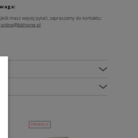
waga:
Jeśli masz więcej pytań, zapraszamy do kontaktu:
online@bbhome.pl
PROMOCJA
PROMOCJ