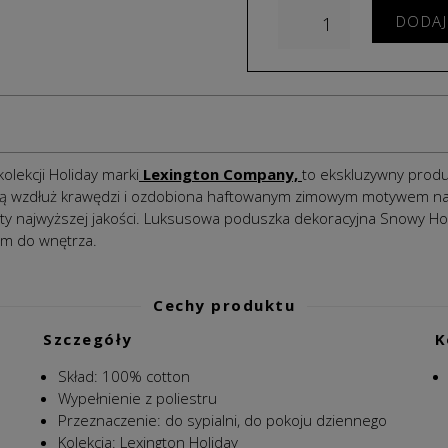
DODAJ
lekcji Holiday marki
Lexington Company,
to ekskluzywny produ
wzdłuż krawędzi i ozdobiona haftowanym zimowym motywem na fr
ukty najwyższej jakości. Luksusowa poduszka dekoracyjna Snowy H
em do wnętrza.
Cechy produktu
Szczegóły
K
Skład:
100% cotton
Wypełnienie
z poliestru
Przeznaczenie: do sypialni, do pokoju dziennego
Kolekcja: Lexington Holiday