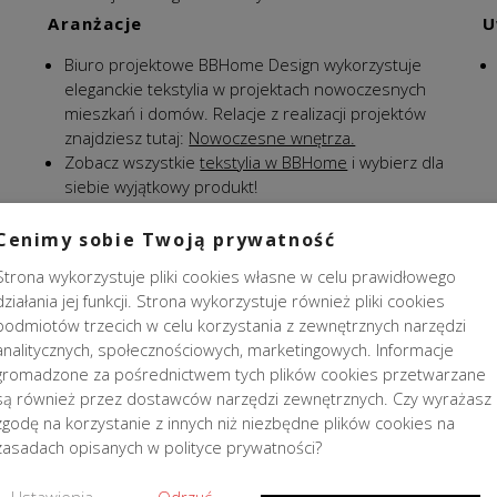
Aranżacje
U
Biuro projektowe BBHome Design wykorzystuje
eleganckie tekstylia w projektach nowoczesnych
mieszkań i domów. Relacje z realizacji projektów
znajdziesz tutaj:
Nowoczesne wnętrza.
Zobacz wszystkie
tekstylia w BBHome
i wybierz dla
siebie wyjątkowy produkt!
Cenimy sobie Twoją prywatność
Strona wykorzystuje pliki cookies własne w celu prawidłowego
działania jej funkcji. Strona wykorzystuje również pliki cookies
podmiotów trzecich w celu korzystania z zewnętrznych narzędzi
analitycznych, społecznościowych, marketingowych. Informacje
gromadzone za pośrednictwem tych plików cookies przetwarzane
PODOBNE PRODUKTY
są również przez dostawców narzędzi zewnętrznych. Czy wyrażasz
zgodę na korzystanie z innych niż niezbędne plików cookies na
zasadach opisanych w polityce prywatności?
CJA
PROMOCJA
Ustawienia