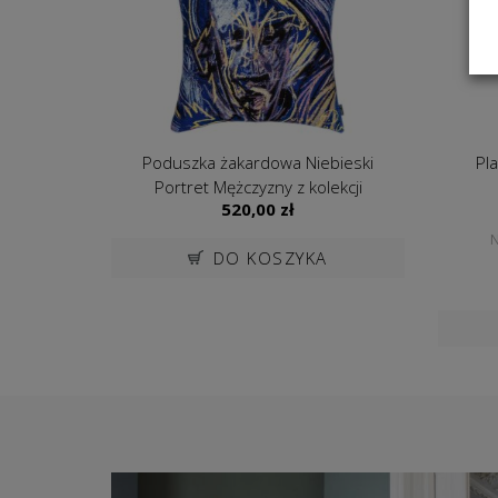
Poduszka żakardowa Niebieski
Pl
Portret Mężczyzny z kolekcji
520,00
zł
Malarstwo Polski Witkacy 50x50cm
N
DO KOSZYKA