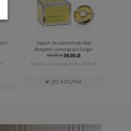
ears
Zapach do samochodu Max
Lampa
Benjamin Lemongrass Ginger
a
ktualna
Pierwotna
Aktualna
65,00
zł
58,00
zł
1
ena
cena
cena
i:
Naj
58,00
zł
Najniższa cena w ciągu 30 dni:
.
ynosi:
wynosiła:
wynosi:
99,00 zł.
65,00 zł.
58,00 zł.
DO KOSZYKA