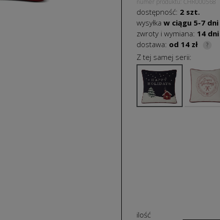
numer produktu: CHR000568
dostępność:
2 szt.
wysyłka
w ciągu
5-7
dni
zwroty i wymiana:
14 dni
dostawa:
od 14 zł
?
Z tej samej serii:
ilość