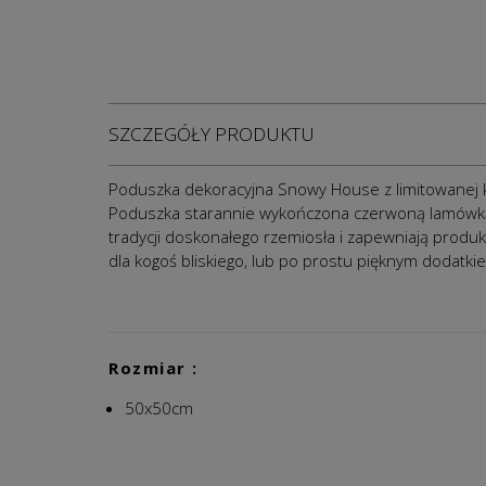
SZCZEGÓŁY PRODUKTU
Poduszka dekoracyjna Snowy House z limitowanej ko
Poduszka starannie wykończona czerwoną lamówką 
tradycji doskonałego rzemiosła i zapewniają prod
dla kogoś bliskiego, lub po prostu pięknym dodatki
Rozmiar :
50x50cm