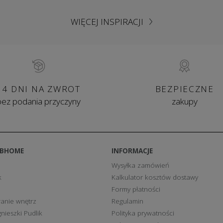
WIĘCEJ INSPIRACJI
14 DNI NA ZWROT
BEZPIECZNE
bez podania przyczyny
zakupy
BBHOME
INFORMACJE
Wysyłka zamówień
k
Kalkulator kosztów dostawy
Formy płatności
anie wnętrz
Regulamin
nieszki Pudlik
Polityka prywatności