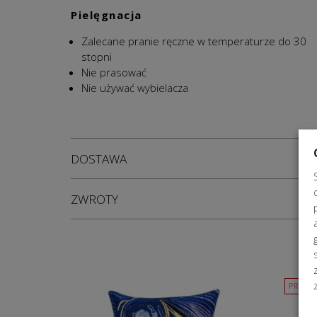
Pielęgnacja
Zalecane pranie ręczne w temperaturze do 30
stopni
Nie prasować
Nie używać wybielacza
DOSTAWA
ZWROTY
PROMO