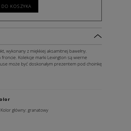
 DO KOSZYKA
kt, wykonany z miękkiej aksamitnej bawełny.
oncie. Kolekcje marki Lexington są wierne
ouse m
oże być doskonałym prezentem pod choinkę
olor
Kolor główny: granatowy