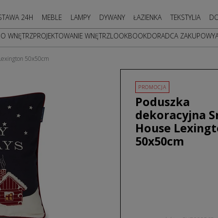
STAWA 24H
MEBLE
LAMPY
DYWANY
ŁAZIENKA
TEKSTYLIA
DO
DO WNĘTRZ
PROJEKTOWANIE WNĘTRZ
LOOKBOOK
DORADCA ZAKUPOWY
Lexington 50x50cm
PROMOCJA
Poduszka
dekoracyjna 
House Lexing
50x50cm