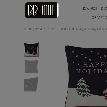
NOWOŚCI
DO
OBRAZY 
Strona główna
Outlet
Poduszka dekoracyjna Snowy House 