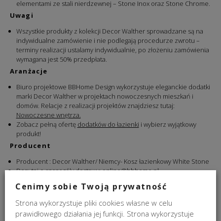
elementami ze stali nierdzewnej – Stone Inox oraz Stone Chrome.
Uwagi
Wszystkie produkty z kolekcji Decor Walther sprowadzane są na
indywidualne zamówienie i nie podlegają procedurze zwrotu –
terminy realizacji ustalamy indywidualnie, po złożeniu zamówienia
wymagana jest 50% przedpłata.
Aranżacje
Biuro projektowe BBHome Design wykorzystuje eleganckie dodatki
marki Decor Walther w projektach nowoczesnych mieszkań i
domów. Relacje z realizacji projektów znajdziesz tutaj:
Nowoczesne wnętrza.
Zobacz pełną ofertę
dodatków do łazienki
i wybierz wyjątkowy
produkt!
Producent
Producent : Decor Walther/ Niemcy- Kosz łazienkowy White Stone
Dopytaj o szczegóły dostawy:
online@bbhome.pl
Cenimy sobie Twoją prywatność
Strona wykorzystuje pliki cookies własne w celu
DOSTAWA
prawidłowego działania jej funkcji. Strona wykorzystuje