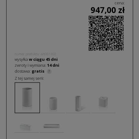
cena:
947,00
zł
numer produktu: art001160
wysyłka
w ciągu
45
dni
zwroty i wymiana:
14 dni
dostawa:
gratis
?
Z tej samej serii: