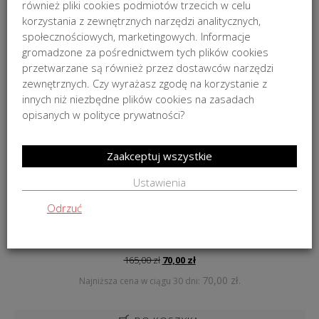
również pliki cookies podmiotów trzecich w celu
ZWROTY
korzystania z zewnętrznych narzędzi analitycznych,
społecznościowych, marketingowych. Informacje
gromadzone za pośrednictwem tych plików cookies
PODOBNE PRODUKTY
przetwarzane są również przez dostawców narzędzi
zewnętrznych. Czy wyrażasz zgodę na korzystanie z
PROMOCJA
innych niż niezbędne plików cookies na zasadach
opisanych w polityce prywatności?
Zaakceptuj wszystkie
Ustawienia
Odrzuć
Uchwyt na ścianę Lineabeta Baketo 13x9x4cm
Pierwotna
Aktualna
165,00
zł
70,00
zł
cena
cena
70,00
zł
Najniższa cena w ciągu 30 dni:
.
wynosiła:
wynosi:
165,00 zł.
70,00 zł.