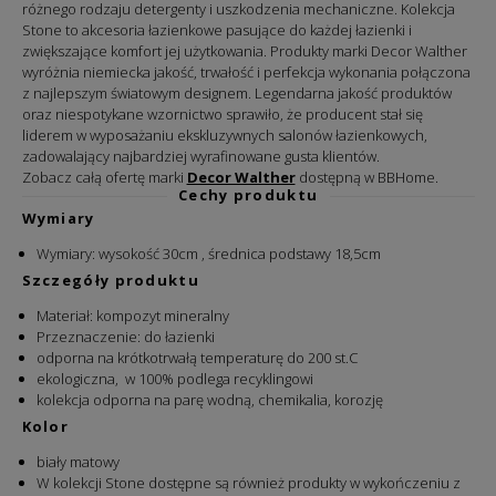
różnego rodzaju detergenty i uszkodzenia mechaniczne. Kolekcja
Stone to akcesoria łazienkowe pasujące do każdej łazienki i
zwiększające komfort jej użytkowania. P
rodukty marki Decor Walther
wyróżnia niemiecka jakość, trwałość i perfekcja wykonania połączona
z najlepszym światowym designem.
Legendarna jakość produktów
oraz niespotykane wzornictwo sprawiło, że producent stał się
liderem w wyposażaniu ekskluzywnych salonów łazienkowych,
zadowalający najbardziej wyrafinowane gusta klientów.
Zobacz całą ofertę marki
Decor Walther
dostępną w BBHome.
Cechy produktu
Wymiary
Wymiary:
wysokość 30cm , średnica podstawy 18,5cm
Szczegóły produktu
Materiał:
kompozyt mineralny
Przeznaczenie: do łazienki
odporna na krótkotrwałą temperaturę do 200 st.C
ekologiczna, w 100% podlega recyklingowi
kolekcja odporna na parę wodną, chemikalia, korozję
Kolor
biały matowy
W kolekcji Stone dostępne są również produkty w wykończeniu z