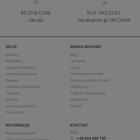
BEZPIECZNE
KUP PREZENT
zakupy
zapakujemy go dla Ciebie
SKLEP
MARKA BBHOME
Nowości
Blog
Bestsellery
Lookbook
Designerskie Meble
O nas
Nowoczesne Lampy
Projektowanie wnętrz
Dywany
Obrazy Agnieszki Pudlik
Akcesoria Łazienkowe
Współpraca
Tekstylia
Program lojalnościowy
Jadalnia
Media o nas
Dekoracje do domu
Kontakt
Nasze Marki
INFORMACJE
KONTAKT
BOK:
Wysyłka zamówień
+48 604 080 795
Kalkulator kosztów dostawy