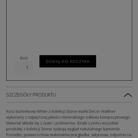
ilość
DODAJ DO KOSZYKA
SZCZEGÓŁY PRODUKTU
K
osz łazienkowy White z kolekcji
Stone
marki Decor Walther
wykonany z najwyższej jakości mineralnego odlewu kompozytowego.
Materiał składa się z żywic i polimerów, dzięki czemu wszystkie
produkty z kolekcji Stone zyskują wygląd naturalnego kamienia.
Ponadto, powierzchnia materiałów jest gładka, satynowa, odporna na