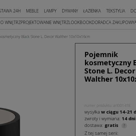
STAWA 24H
MEBLE
LAMPY
DYWANY
ŁAZIENKA
TEKSTYLIA
DO
DO WNĘTRZ
PROJEKTOWANIE WNĘTRZ
LOOKBOOK
DORADCA ZAKUPOWY
kosmetyczny Black Stone L. Decor Walther 10x10x16cm
Pojemnik
kosmetyczny 
Stone L. Decor
Walther 10x1
numer produktu: art001418
wysyłka
w ciągu
14-21
d
zwroty i wymiana:
14 dni
dostawa:
gratis
?
Z tej samej serii: