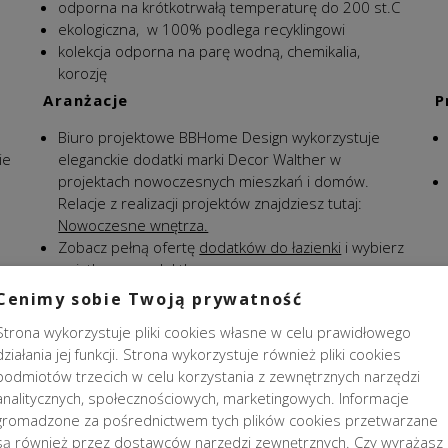
odporna na krótkotrwałą temperaturę do 200 st.C
ekologiczna, w 100% podlega recyklingowi
kolekcja odporna na parę wodną, chemikalia,
korozję
Aranżacje
P
Biuro projektowe BBHome Design wykorzystuje
ie
eleganckie dodatki marki Decor Walther w
projektach nowoczesnych mieszkań i domów.
Relacje z realizacji projektów znajdziesz tutaj:
Nowoczesne wnętrza.
Zobacz pełną ofertę
dodatków do łazienki
i wybierz
wyjątkowy produkt!
Cenimy sobie Twoją prywatność
Strona wykorzystuje pliki cookies własne w celu prawidłowego
działania jej funkcji. Strona wykorzystuje również pliki cookies
podmiotów trzecich w celu korzystania z zewnętrznych narzędzi
analitycznych, społecznościowych, marketingowych. Informacje
gromadzone za pośrednictwem tych plików cookies przetwarzane
są również przez dostawców narzędzi zewnętrznych. Czy wyrażasz