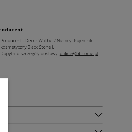
roducent
Producent : Decor Walther/ Niemcy- Pojemnik
kosmetyczny Black Stone L
Dopytaj o szczegóły dostawy:
online@bbhome.pl