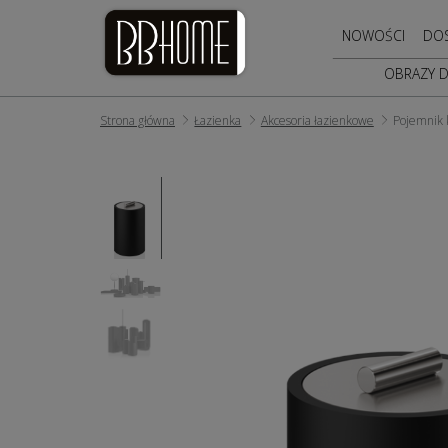
NOWOŚCI
DO
OBRAZY 
Strona główna
Łazienka
Akcesoria łazienkowe
Pojemnik 