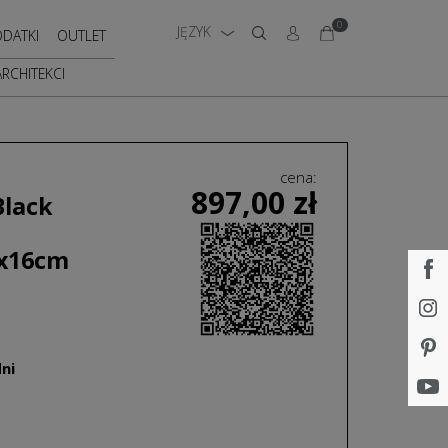
0
JĘZYK
DATKI
OUTLET
ARCHITEKCI
cena:
897,00
zł
Black
0x16cm
ni