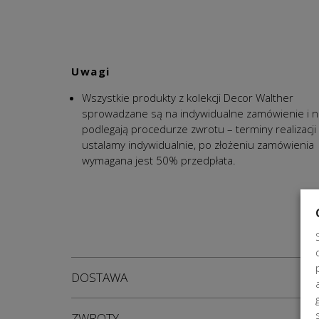
Uwagi
Wszystkie produkty z kolekcji Decor Walther
sprowadzane są na indywidualne zamówienie i n
podlegają procedurze zwrotu – terminy realizacji
ustalamy indywidualnie, po złożeniu zamówienia
wymagana jest 50% przedpłata.
DOSTAWA
ZWROTY