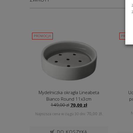
PROMOCJA
PROMO
Mydelniczka okragła Lineabeta
Uc
Bianco Round 11x3cm
p
Pierwotna
Aktualna
149,00
zł
70,00
zł
cena
cena
N
70,00
zł
Najniższa cena w ciągu 30 dni:
.
wynosiła:
wynosi:
149,00 zł.
70,00 zł.
DO KOSZYKA