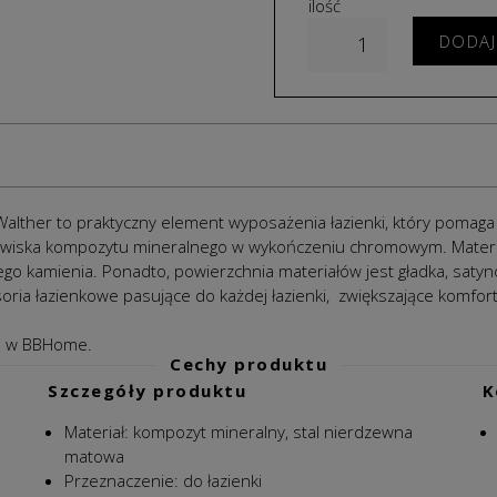
ilość
DODAJ
Walther to praktyczny element wyposażenia łazienki, który pomag
wiska kompozytu mineralnego w wykończeniu chromowym. Materiał 
nego kamienia. Ponadto, powierzchnia materiałów jest gładka, sat
ria łazienkowe pasujące do każdej łazienki, zwiększające komfort 
 w BBHome.
Cechy produktu
Szczegóły produktu
K
Materiał:
kompozyt mineralny, s
tal nierdzewna
matowa
Przeznaczenie: do łazienki