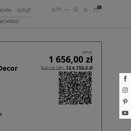
0
JĘZYK
DATKI
OUTLET
ARCHITEKCI
cena:
1 656,00
zł
Decor
Kup na raty:
12 x
152,2
zł
i