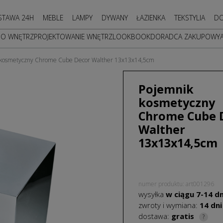
STAWA 24H
MEBLE
LAMPY
DYWANY
ŁAZIENKA
TEKSTYLIA
DO
DO WNĘTRZ
PROJEKTOWANIE WNĘTRZ
LOOKBOOK
DORADCA ZAKUPOWY
 kosmetyczny Chrome Cube Decor Walther 13x13x14,5cm
Pojemnik
kosmetyczny
Chrome Cube 
Walther
13x13x14,5cm
numer produktu: art001296
wysyłka
w ciągu
7-14
dn
zwroty i wymiana:
14 dni
dostawa:
gratis
?