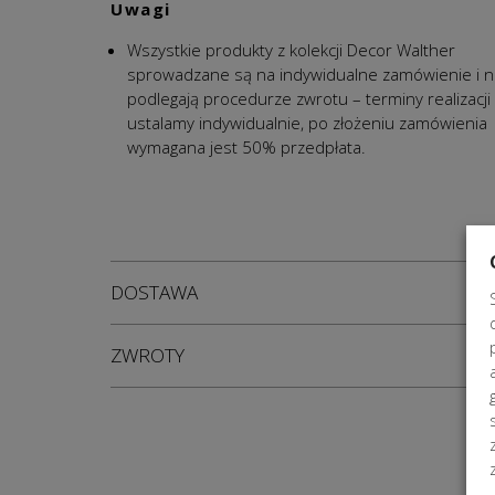
Uwagi
Wszystkie produkty z kolekcji Decor Walther
sprowadzane są na indywidualne zamówienie i n
podlegają procedurze zwrotu – terminy realizacji
ustalamy indywidualnie, po złożeniu zamówienia
wymagana jest 50% przedpłata.
DOSTAWA
ZWROTY