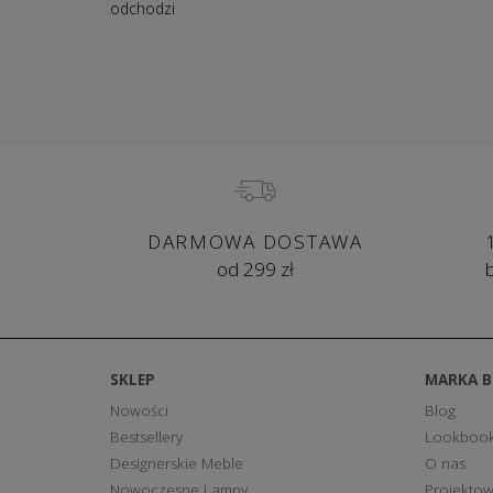
odchodzi
DARMOWA DOSTAWA
od 299 zł
SKLEP
MARKA 
Nowości
Blog
Bestsellery
Lookboo
Designerskie Meble
O nas
Nowoczesne Lampy
Projektow