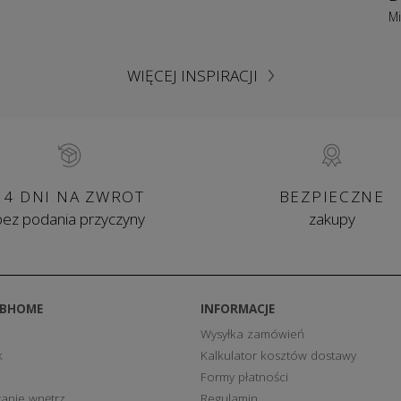
Mi
WIĘCEJ INSPIRACJI
14 DNI NA ZWROT
BEZPIECZNE
bez podania przyczyny
zakupy
BBHOME
INFORMACJE
Wysyłka zamówień
k
Kalkulator kosztów dostawy
Formy płatności
anie wnętrz
Regulamin