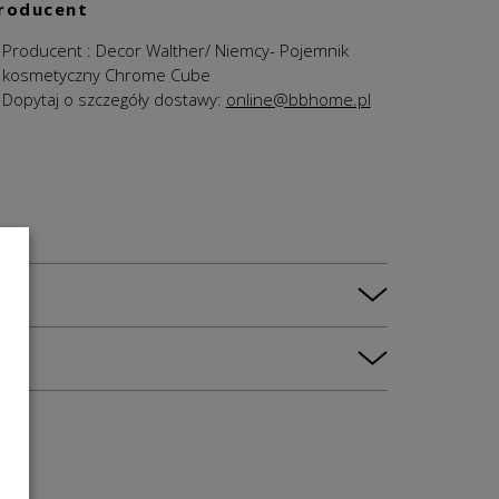
roducent
Producent : Decor Walther/ Niemcy- Pojemnik
kosmetyczny Chrome Cube
Dopytaj o szczegóły dostawy:
online@bbhome.pl
PROMOCJ