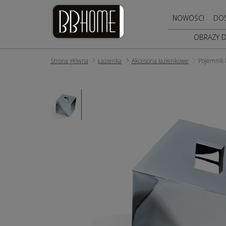
NOWOŚCI
DO
OBRAZY 
Strona główna
Łazienka
Akcesoria łazienkowe
Pojemnik