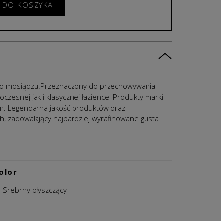
 DO KOSZYKA
ego mosiądzu.Przeznaczony do przechowywania
zesnej jak i klasycznej łazience. P
rodukty marki
em.
Legendarna jakość produktów oraz
h, zadowalający najbardziej wyrafinowane gusta
olor
Srebrny błyszczący