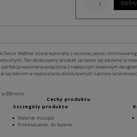
DODAJ
ki Decor Walther został wykonany z wysokiej jakości chromowan
metycznych. Ten ekskluzywny produkt sprawdzi się zarówno w nowoc
ć i perfekcja wykonania połączona z najlepszym światowym design
tał się liderem w wyposażaniu ekskluzywnych salonów łazienkowyc
 w BBHome.
Cechy produktu
Szczegóły produktu
K
Materiał:
mosiądz
Przeznaczenie: do łazienki