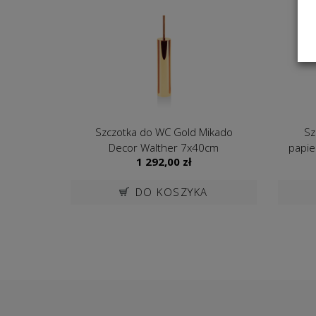
Szczotka do WC Gold Mikado
Sz
Decor Walther 7x40cm
papie
1 292,00
zł
DO KOSZYKA