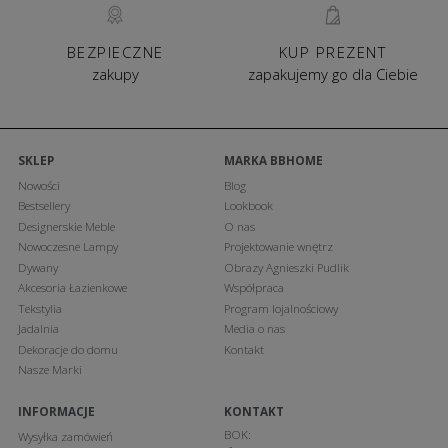
BEZPIECZNE
KUP PREZENT
zakupy
zapakujemy go dla Ciebie
SKLEP
MARKA BBHOME
Nowości
Blog
Bestsellery
Lookbook
Designerskie Meble
O nas
Nowoczesne Lampy
Projektowanie wnętrz
Dywany
Obrazy Agnieszki Pudlik
Akcesoria Łazienkowe
Współpraca
Tekstylia
Program lojalnościowy
Jadalnia
Media o nas
Dekoracje do domu
Kontakt
Nasze Marki
INFORMACJE
KONTAKT
BOK:
Wysyłka zamówień