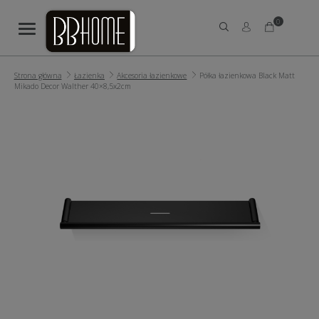
0
Strona główna
Łazienka
Akcesoria łazienkowe
Półka łazienkowa Black Matt
Mikado Decor Walther 40×8,5x2cm