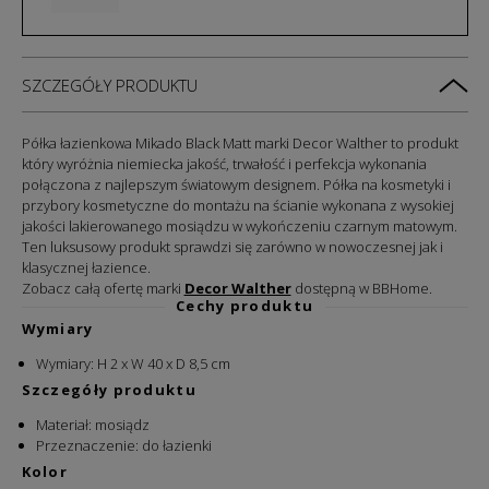
SZCZEGÓŁY PRODUKTU
Półka łazienkowa Mikado Black Matt marki Decor Walther to produkt
który wyróżnia niemiecka jakość, trwałość i perfekcja wykonania
połączona z najlepszym światowym designem. Półka na kosmetyki i
przybory kosmetyczne do montażu na ścianie wykonana z wysokiej
jakości lakierowanego mosiądzu w wykończeniu czarnym matowym.
Ten luksusowy produkt sprawdzi się zarówno w nowoczesnej jak i
klasycznej łazience.
Zobacz całą ofertę marki
Decor Walther
dostępną w BBHome.
Cechy produktu
Wymiary
Wymiary:
H 2 x W 40 x D 8,5 cm
Szczegóły produktu
Materiał:
mosiądz
Przeznaczenie: do łazienki
Kolor