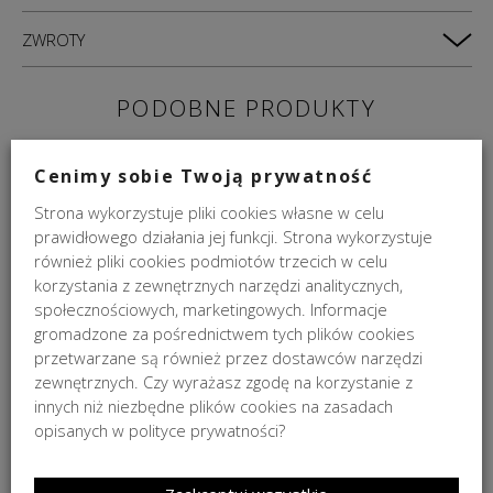
ZWROTY
PODOBNE PRODUKTY
PROMOCJA
Cenimy sobie Twoją prywatność
Strona wykorzystuje pliki cookies własne w celu
prawidłowego działania jej funkcji. Strona wykorzystuje
również pliki cookies podmiotów trzecich w celu
korzystania z zewnętrznych narzędzi analitycznych,
społecznościowych, marketingowych. Informacje
gromadzone za pośrednictwem tych plików cookies
przetwarzane są również przez dostawców narzędzi
Wieszaczek na ręcznik Lineabeta Duemila 5×4,5cm
zewnętrznych. Czy wyrażasz zgodę na korzystanie z
innych niż niezbędne plików cookies na zasadach
Pierwotna
Aktualna
109,00
zł
87,00
zł
opisanych w polityce prywatności?
cena
cena
87,00
zł
Najniższa cena w ciągu 30 dni:
.
wynosiła:
wynosi:
109,00 zł.
87,00 zł.