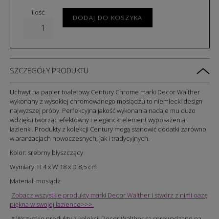
ilość
DODAJ DO KOSZYKA
SZCZEGÓŁY PRODUKTU
Uchwyt na papier toaletowy Century Chrome marki Decor Walther
wykonany z wysokiej chromowanego mosiądzu to niemiecki design
najwyższej próby. Perfekcyjna jakość wykonania nadaje mu dużo
wdzięku tworząc efektowny i elegancki element wyposażenia
łazienki. Produkty z kolekcji Century mogą stanowić dodatki zarówno
w aranżacjach nowoczesnych, jak i tradycyjnych.
Kolor: srebrny błyszczący
Wymiary: H 4 x W 18 x D 8,5 cm
Materiał: mosiądz
Zobacz wszystkie produkty marki Decor Walther i stwórz z nimi oazę
piękna w swojej łazience>>>.
* Wszystkie produkty z kolekcji Decor Walther są sprowadzane na