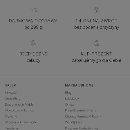
DARMOWA DOSTAWA
14 DNI NA ZWROT
od 299 zł
bez podania przyczyny
BEZPIECZNE
KUP PREZENT
zakupy
zapakujemy go dla Ciebie
SKLEP
MARKA BBHOME
Nowości
Blog
Bestsellery
Lookbook
Designerskie Meble
O nas
Nowoczesne Lampy
Projektowanie wnętrz
Dywany
Obrazy Agnieszki Pudlik
Akcesoria Łazienkowe
Współpraca
Tekstylia
Program lojalnościowy