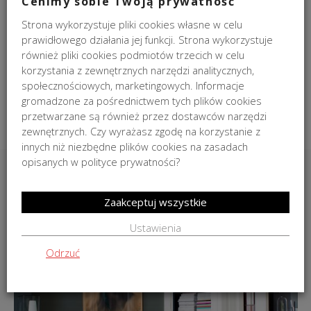
Cenimy sobie Twoją prywatność
Uchwyt na papier Chrome Mikado Decor Walther 15,5x7x1,5cm
Strona wykorzystuje pliki cookies własne w celu
prawidłowego działania jej funkcji. Strona wykorzystuje
593,00
zł
również pliki cookies podmiotów trzecich w celu
DO KOSZYKA
korzystania z zewnętrznych narzędzi analitycznych,
społecznościowych, marketingowych. Informacje
gromadzone za pośrednictwem tych plików cookies
przetwarzane są również przez dostawców narzędzi
zewnętrznych. Czy wyrażasz zgodę na korzystanie z
innych niż niezbędne plików cookies na zasadach
opisanych w polityce prywatności?
INSPIRACJE
Zaakceptuj wszystkie
Ustawienia
Odrzuć