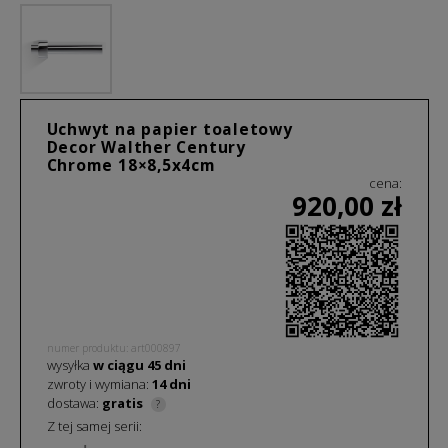
Uchwyt na papier toaletowy
Decor Walther Century
Chrome 18×8,5x4cm
cena:
920,00
zł
numer produktu: art000897
wysyłka
w ciągu
45
dni
zwroty i wymiana:
14 dni
dostawa:
gratis
?
Z tej samej serii: