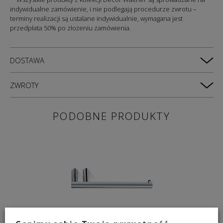
indywidualne zamówienie, i nie podlegają procedurze zwrotu –
terminy realizacji są ustalane indywidualnie, wymagana jest
przedpłata 50% po złożeniu zamówienia.
DOSTAWA
ZWROTY
PODOBNE PRODUKTY