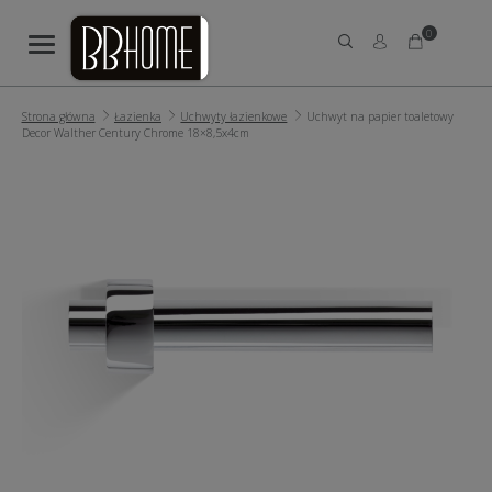
0
Strona główna
Łazienka
Uchwyty łazienkowe
Uchwyt na papier toaletowy
Decor Walther Century Chrome 18×8,5x4cm