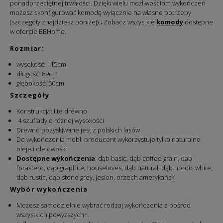
ponadprzeciętnej trwałości. Dzięki wielu możliwościom wykończeń
możesz skonfigurować komodę wyłącznie na własne potrzeby
(szczegóły znajdziesz poniżej).↓Zobacz wszystkie
komody
dostępne
w ofercie BBHome.
Rozmiar:
wysokość: 115cm
długość: 89cm
głębokość: 50cm
Szczegóły
Konstrukcja: lite drewno
4 szuflady o różnej wysokości
Drewno pozyskiwane jest z polskich lasów
Do wykończenia mebli producent wykorzystuje tylko naturalne
oleje i olejowoski
Dostępne wykończenia
: dąb basic, dąb coffee grain, dąb
forastero, dąb graphite, houseloves, dąb natural, dąb nordic white,
dąb rustic, dąb stone grey, jesion, orzech amerykański
Wybór wykończenia
Możesz samodzielnie wybrać rodzaj wykończenia z pośród
wszystkich powyższych↑.