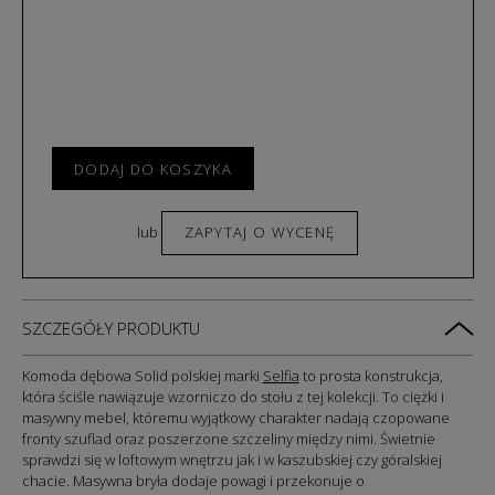
DODAJ DO KOSZYKA
lub
ZAPYTAJ O WYCENĘ
SZCZEGÓŁY PRODUKTU
Komoda dębowa Solid polskiej marki
Selfia
to prosta konstrukcja,
która ściśle nawiązuje wzorniczo do stołu z tej kolekcji. To ciężki i
masywny mebel, któremu wyjątkowy charakter nadają czopowane
fronty szuflad oraz poszerzone szczeliny między nimi. Świetnie
sprawdzi się w loftowym wnętrzu jak i w kaszubskiej czy góralskiej
chacie. Masywna bryła dodaje powagi i przekonuje o