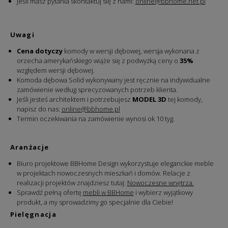
Jeśli masz pytania skontaktuj się z nami:
online@bbhome.net.pl
Uwagi
Cena dotyczy
komody w wersji dębowej, wersja wykonana z
orzecha amerykańskiego wiąże się z podwyżką ceny o
35%
względem wersji dębowej.
Komoda dębowa Solid wykonywany jest ręcznie na indywidualne
zamówienie według sprecyzowanych potrzeb klienta.
Jeśli jesteś architektem i potrzebujesz
MODEL 3D
tej komody,
napisz do nas:
online@bbhome.pl
Termin oczekiwania na zamówienie wynosi ok 10 tyg.
Aranżacje
Biuro projektowe BBHome Design wykorzystuje eleganckie meble
w projektach nowoczesnych mieszkań i domów. Relacje z
realizacji projektów znajdziesz tutaj:
Nowoczesne wnętrza.
Sprawdź pełną ofertę
mebli w BBHome
i wybierz wyjątkowy
produkt, a my sprowadzimy go specjalnie dla Ciebie!
Pielęgnacja