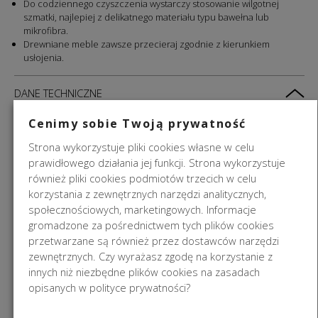
Do codziennego czyszczenia wystarczy stosowanie wilgotnej
szmatki, najlepiej z delikatnego materiału typu bawełna lub
mikrofibra.
Drewniane meble zawsze przecieraj zgodnie z kierunkiem
usłojenia.
DANE TECHNICZNE
Cenimy sobie Twoją prywatność
Strona wykorzystuje pliki cookies własne w celu
prawidłowego działania jej funkcji. Strona wykorzystuje
MEBLE NA ZAMÓWIENIE
również pliki cookies podmiotów trzecich w celu
korzystania z zewnętrznych narzędzi analitycznych,
DOSTAWA
społecznościowych, marketingowych. Informacje
gromadzone za pośrednictwem tych plików cookies
ZWROTY
przetwarzane są również przez dostawców narzędzi
zewnętrznych. Czy wyrażasz zgodę na korzystanie z
innych niż niezbędne plików cookies na zasadach
PODOBNE PRODUKTY
opisanych w polityce prywatności?
NA ZAMÓWIENIE