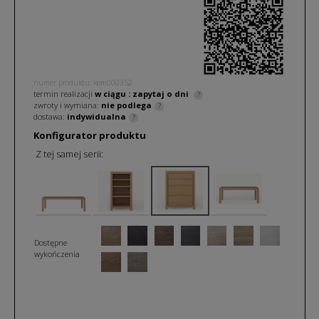
numer produktu: kom000352
termin realizacji
w ciągu
: zapytaj o
dni
?
zwroty i wymiana:
nie podlega
?
dostawa:
indywidualna
?
Konfigurator produktu
Z tej samej serii:
Dostępne
wykończenia