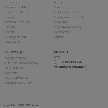
Bestsellery
Lookbook
Designerskie Meble
O nas
Nowoczesne Lampy
Projektowanie wnętrz
Dywany
Obrazy Agnieszki Pudlik
Akcesoria Łazienkowe
Współpraca
Tekstylia
Program lojalnościowy
Jadalnia
Media o nas
Dekoracje do domu
Kontakt
Nasze Marki
INFORMACJE
KONTAKT
BOK:
Wysyłka zamówień
+48 604 080 795
Kalkulator kosztów dostawy
online@bbhome.pl
Formy płatności
Regulamin
Polityka prywatności
Odstąpienie od umowy
copyright © 2026 BBHome