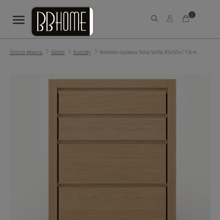
0
Strona główna
Meble
Komody
Komoda dębowa Solid Selfia 89x50x115cm