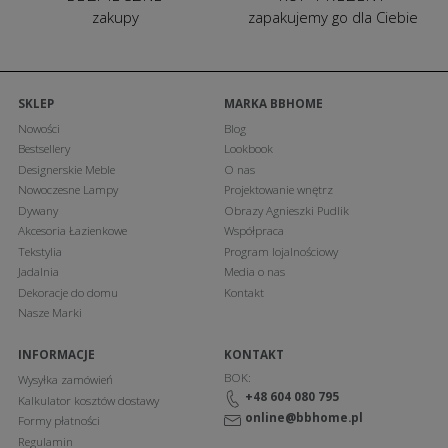
zakupy
zapakujemy go dla Ciebie
SKLEP
MARKA BBHOME
Nowości
Blog
Bestsellery
Lookbook
Designerskie Meble
O nas
Nowoczesne Lampy
Projektowanie wnętrz
Dywany
Obrazy Agnieszki Pudlik
Akcesoria Łazienkowe
Współpraca
Tekstylia
Program lojalnościowy
Jadalnia
Media o nas
Dekoracje do domu
Kontakt
Nasze Marki
INFORMACJE
KONTAKT
BOK:
Wysyłka zamówień
+48 604 080 795
Kalkulator kosztów dostawy
online@bbhome.pl
Formy płatności
Regulamin