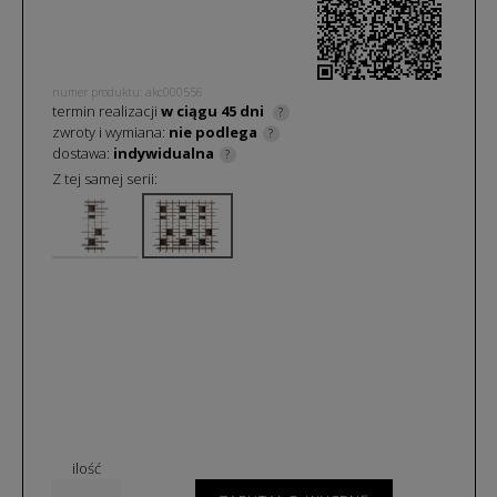
numer produktu: akc000556
termin realizacji
w ciągu
45
dni
?
zwroty i wymiana:
nie podlega
?
dostawa:
indywidualna
?
Z tej samej serii:
ilość