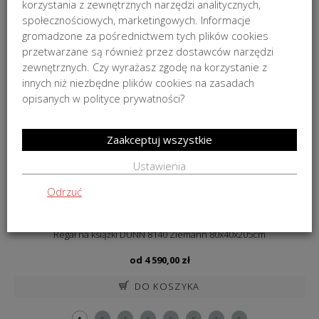
korzystania z zewnętrznych narzędzi analitycznych,
ZWROTY
społecznościowych, marketingowych. Informacje
gromadzone za pośrednictwem tych plików cookies
przetwarzane są również przez dostawców narzędzi
PODOBNE PRODUKTY
zewnętrznych. Czy wyrażasz zgodę na korzystanie z
innych niż niezbędne plików cookies na zasadach
NA ZAMÓWIENIE
opisanych w polityce prywatności?
Zaakceptuj wszystkie
Ustawienia
Odrzuć
Regał na książki DUNN 8140 Ziemann 80x40x205cm
od
4 590,00
zł
DO KOSZYKA