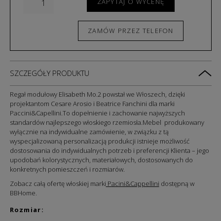
ZAPYTAJ O WYCENĘ
ZAMÓW PRZEZ TELEFON
SZCZEGÓŁY PRODUKTU
Regał modułowy Elisabeth Mo.2 powstał we Włoszech, dzięki
projektantom Cesare Arosio i Beatrice Fanchini dla marki
Paccini&Capellini.To dopełnienie i zachowanie najwyższych
standardów najlepszego włoskiego rzemiosła.Mebel produkowany
wyłącznie na indywidualne zamówienie, w związku z tą
wyspecjalizowaną personalizacją produkcji istnieje możliwość
dostosowania do indywidualnych potrzeb i preferencji Klienta – jego
upodobań kolorystycznych, materiałowych, dostosowanych do
konkretnych pomieszczeń i rozmiarów.
Zobacz całą ofertę włoskiej marki
Pacini&Cappellini
dostępną w
BBHome.
Rozmiar: