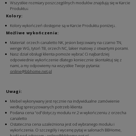
Wszystkie rozmiary poszczególnych modułów znajdują się w Karcie
Produktu↓
Kolory:
Kolory wykończeń dostępne są w Karcie Produktu poniżej↓.
Możliwe wykończenia:
Materiał:
orzech canaletto NK, jesion bejcowany na czarno TN,
wenge WG, tytoń TB, orzech NC, lakier matowy z otwartymi porami.
Nasz dział obsługi klienta pomoże wybrać Ci najbardziej
odpowiednie wykończenie dlatego koniecznie skontaktuj się z
nami, a my odpowiemy na wszystkie Twoje pytania:
online@bbhome.net.pl
Uwagi:
Mebel wykonywany jest ręcznie na indywidualne zamówienie
według sprecyzowanych potrzeb klienta
Podana cena “od”dotyczy modułu nr.2 w wykończeniu z orzecha
canaletto
Ostateczna cena uzależniona jest od wybranego modułu i
wykończenia. O szczegóły i wycenę pytaj w salonach BBHome,
bądź pod adresem :
online@bbhome.net.pl