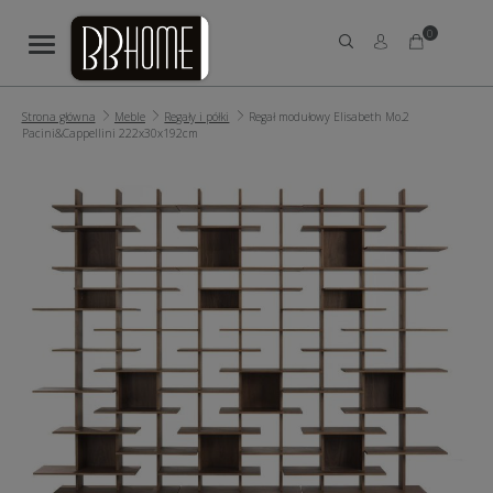
0
Strona główna
Meble
Regały i półki
Regał modułowy Elisabeth Mo.2
Pacini&Cappellini 222x30x192cm