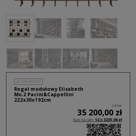
NA ZAMÓWIENIE
Regał modułowy Elisabeth
Mo.2 Pacini&Cappellini
222x30x192cm
cena:
35 200,00
zł
Kup na raty:
12 x
3235,08
zł