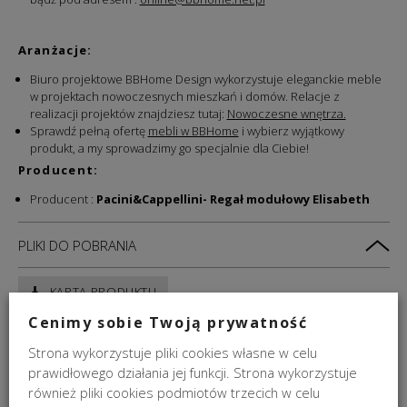
Aranżacje:
Biuro projektowe BBHome Design wykorzystuje eleganckie meble
w projektach nowoczesnych mieszkań i domów. Relacje z
realizacji projektów znajdziesz tutaj:
Nowoczesne wnętrza.
Sprawdź pełną ofertę
mebli w BBHome
i wybierz wyjątkowy
produkt, a my sprowadzimy go specjalnie dla Ciebie!
Producent:
Producent :
Pacini&Cappellini- Regał modułowy Elisabeth
PLIKI DO POBRANIA
KARTA PRODUKTU
Cenimy sobie Twoją prywatność
MEBLE NA ZAMÓWIENIE
Strona wykorzystuje pliki cookies własne w celu
prawidłowego działania jej funkcji. Strona wykorzystuje
DOSTAWA
również pliki cookies podmiotów trzecich w celu