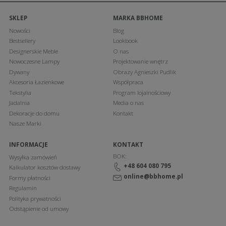
SKLEP
MARKA BBHOME
Nowości
Blog
Bestsellery
Lookbook
Designerskie Meble
O nas
Nowoczesne Lampy
Projektowanie wnętrz
Dywany
Obrazy Agnieszki Pudlik
Akcesoria Łazienkowe
Współpraca
Tekstylia
Program lojalnościowy
Jadalnia
Media o nas
Dekoracje do domu
Kontakt
Nasze Marki
INFORMACJE
KONTAKT
BOK:
Wysyłka zamówień
+48 604 080 795
Kalkulator kosztów dostawy
online@bbhome.pl
Formy płatności
Regulamin
Polityka prywatności
Odstąpienie od umowy