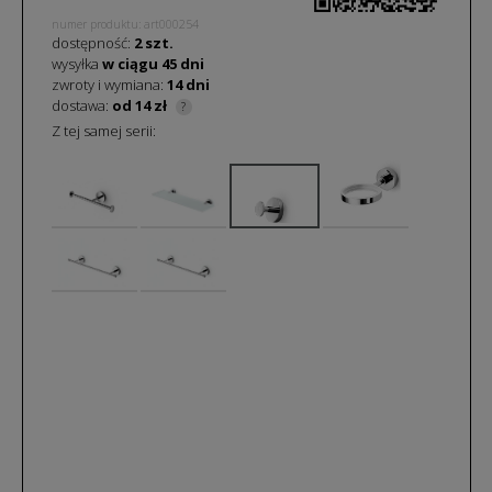
numer produktu: art000254
dostępność:
2 szt.
wysyłka
w ciągu
45
dni
zwroty i wymiana:
14 dni
dostawa:
od 14 zł
?
Z tej samej serii: