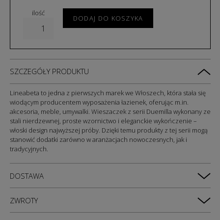
ilość
DODAJ DO KOSZYKA
SZCZEGÓŁY PRODUKTU
Lineabeta to jedna z pierwszych marek we Włoszech, która stała się
wiodącym producentem wyposażenia łazienek, oferując m.in.
akcesoria, meble, umywalki. Wieszaczek z serii Duemilla wykonany ze
stali nierdzewnej, proste wzornictwo i eleganckie wykończenie –
włoski design najwyższej próby. Dzięki temu produkty z tej serii mogą
stanowić dodatki zarówno w aranżacjach nowoczesnych, jak i
tradycyjnych.
DOSTAWA
ZWROTY