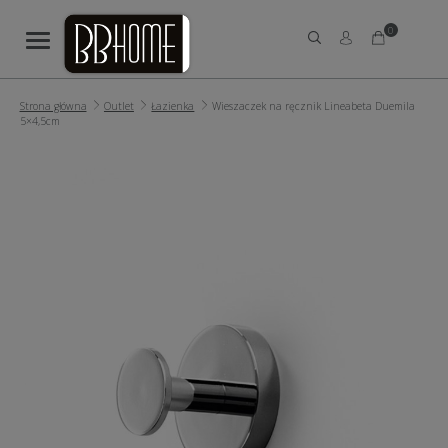
0
Strona główna
Outlet
Łazienka
Wieszaczek na ręcznik Lineabeta Duemila
5×4,5cm