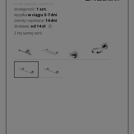
numer produktu: art000316
dostępność:
1 szt.
wysyłka
w ciągu
5-7
dni
zwroty i wymiana:
14 dni
dostawa:
od 14 zł
?
Z tej samej serii: