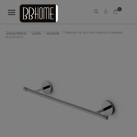
0
Strona główna
Outlet
Łazienka
Wieszak na ręczniki Duemila Lineabeta
8,5x70x5cm