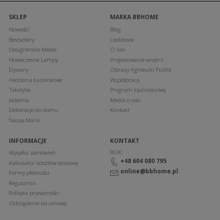
SKLEP
MARKA BBHOME
Nowości
Blog
Bestsellery
Lookbook
Designerskie Meble
O nas
Nowoczesne Lampy
Projektowanie wnętrz
Dywany
Obrazy Agnieszki Pudlik
Akcesoria Łazienkowe
Współpraca
Tekstylia
Program lojalnościowy
Jadalnia
Media o nas
Dekoracje do domu
Kontakt
Nasze Marki
INFORMACJE
KONTAKT
BOK:
Wysyłka zamówień
+48 604 080 795
Kalkulator kosztów dostawy
online@bbhome.pl
Formy płatności
Regulamin
Polityka prywatności
Odstąpienie od umowy