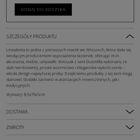
DODAJ DO KOSZYKA
SZCZEGÓŁY PRODUKTU
Lineabeta to jedna z pierwszych marek we Włoszech, która stała się
wiodącym producentem wyposażenia łazienek, oferując m.in.
akcesoria, meble, umywalki. Wieszak z serii Duemilla wykonany ze
stali nierdzewnej, proste wzornictwo i eleganckie wykończenie –
włoski design najwyższej próby. Dzięki temu produkty z tej serii mogą
stanowić dodatki zarówno w aranżacjach nowoczesnych, jak i
tradycyjnych.
Wymiary: 8,5x70x5cm
DOSTAWA
ZWROTY