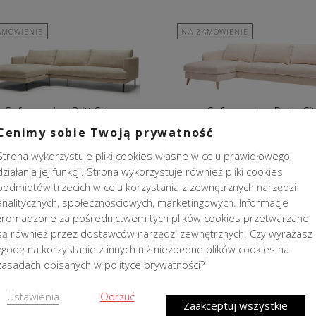
AMÓWIENIE
NA ZAMÓWIENIE
Sofa narożna Britt Sits
Sofa narożna Petra Sit
Cenimy sobie Twoją prywatność
15 038,00
zł
11 988,00
zł
Strona wykorzystuje pliki cookies własne w celu prawidłowego
działania jej funkcji. Strona wykorzystuje również pliki cookies
podmiotów trzecich w celu korzystania z zewnętrznych narzędzi
AMÓWIENIE
NA ZAMÓWIENIE
analitycznych, społecznościowych, marketingowych. Informacje
gromadzone za pośrednictwem tych plików cookies przetwarzane
są również przez dostawców narzędzi zewnętrznych. Czy wyrażasz
zgodę na korzystanie z innych niż niezbędne plików cookies na
zasadach opisanych w polityce prywatności?
Sofa narożna Ohio Sits
Sofa narożna Nova Sit
Ustawienia
Odrzuć
Zaakceptuj wszystkie
10 686,00
zł
11 988,00
zł