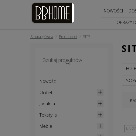
NOWOŚCI
DO
OBRAZY 
Strona główna
Producenci
SITS
SI
Wyszukiwarka
produktów
FOTE
SOFY
Nowości
Outlet
Ka
Jadalnia
Tekstylia
Meble
NA Z