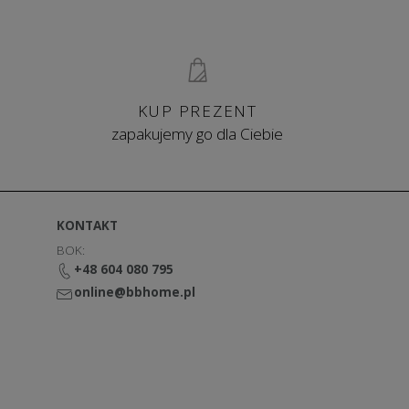
żone do potrzeb, oczekiwań, ale również osobowości
e od początku do końca z odbiorcą, dzięki czemu on
owe trendy sprawia, że kolekcja mebli SITS
retro, vintage, nie pozostając obojętnym na
prestiżowych przestrzeniach hotelowych,
KUP PREZENT
zapakujemy go dla Ciebie
KONTAKT
BOK:
+48 604 080 795
online@bbhome.pl