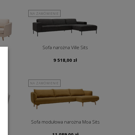
NA ZAMÓWIENIE
s
Sofa narożna Ville Sits
9 518,00
zł
NA ZAMÓWIENIE
s
Sofa modułowa narożna Moa Sits
11 089,00
zł