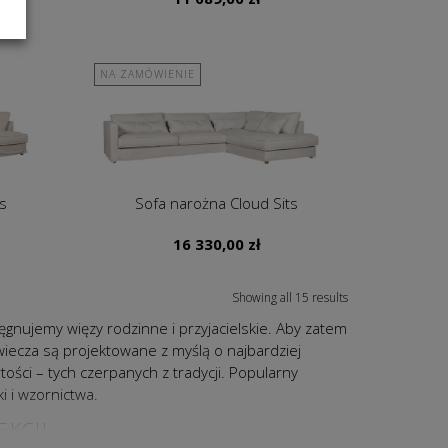
NA ZAMÓWIENIE
s
Sofa narożna Cloud Sits
16 330,00
zł
Showing all 15 results
gnujemy więzy rodzinne i przyjacielskie. Aby zatem
wiecza są projektowane z myślą o najbardziej
ści – tych czerpanych z tradycji. Popularny
i i wzornictwa.
EKCJI