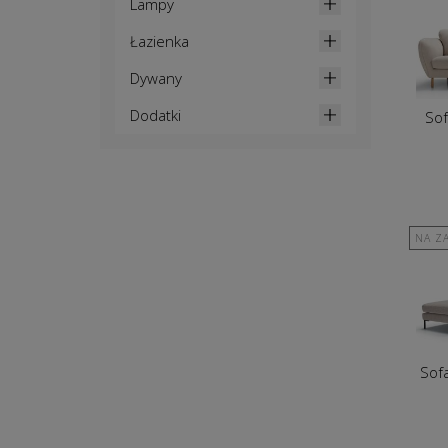
Lampy
Łazienka
Dywany
Dodatki
So
NA Z
Sof