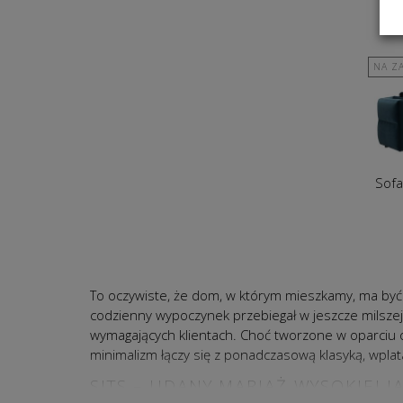
NA Z
Sofa
To oczywiste, że dom, w którym mieszkamy, ma być 
codzienny wypoczynek przebiegał w jeszcze milszej 
wymagających klientach. Choć tworzone w oparciu o
minimalizm łączy się z ponadczasową klasyką, wplat
SITS – UDANY MARIAŻ WYSOKIEJ 