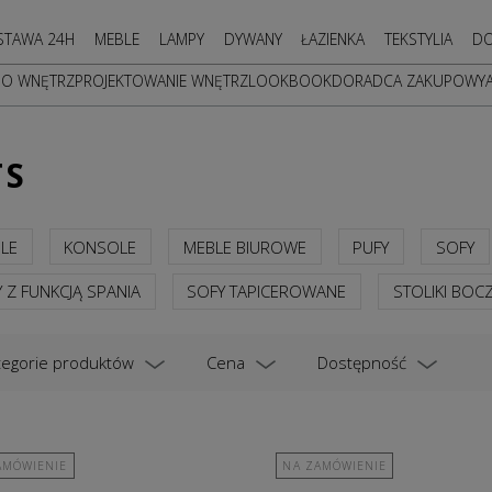
STAWA 24H
MEBLE
LAMPY
DYWANY
ŁAZIENKA
TEKSTYLIA
DO
DO WNĘTRZ
PROJEKTOWANIE WNĘTRZ
LOOKBOOK
DORADCA ZAKUPOWY
TS
LE
KONSOLE
MEBLE BIUROWE
PUFY
SOFY
 Z FUNKCJĄ SPANIA
SOFY TAPICEROWANE
STOLIKI BOC
tegorie produktów
Cena
Dostępność
AMÓWIENIE
NA ZAMÓWIENIE