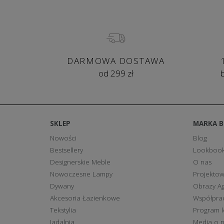
Producent dokłada wszelkich starań, aby wnętrze, w
klienta. Dlatego duży udział w budowaniu popularno
sam staje się współautorem swojego domowego wyp
nieustannie się rozwija. Kunsztowne wzornictwo z
wpływy modnego minimalizmu czy wyszukanej eleganc
DARMOWA DOSTAWA
biurowych czy usługowych.
od 299 zł
SKLEP
MARKA 
Nowości
Blog
Bestsellery
Lookboo
Designerskie Meble
O nas
Nowoczesne Lampy
Projektow
Dywany
Obrazy Ag
Akcesoria Łazienkowe
Współpra
Tekstylia
Program l
Jadalnia
Media o 