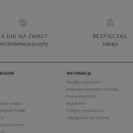
 jakim znajdują się produkty, było w jak największym stopniu zbli
ści odgrywa fakt, że kanapy, fotele, sofy czy pufy są projektowan
osażenia. Bogata różnorodność form oraz otwarte horyzonty na n
najduje zastosowanie zarówno we wnętrzach inspirowanych stylem 
ji. Niezastąpione w prywatnych aranżacjach mieszkalnych, jak i 
14 DNI NA ZWROT
BEZPIECZNE
bez podania przyczyny
zakupy
BBHOME
INFORMACJE
Wysyłka zamówień
k
Kalkulator kosztów dostawy
Formy płatności
anie wnętrz
Regulamin
nieszki Pudlik
Polityka prywatności
ca
Odstąpienie od umowy
ojalnościowy
nas