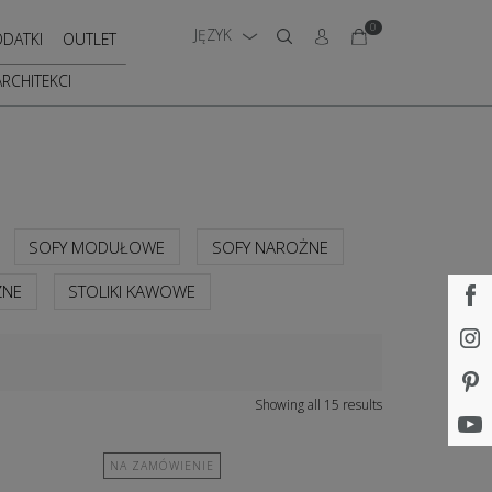
0
JĘZYK
DATKI
OUTLET
ARCHITEKCI
SOFY MODUŁOWE
SOFY NAROŻNE
ZNE
STOLIKI KAWOWE
Showing all 15 results
NA ZAMÓWIENIE