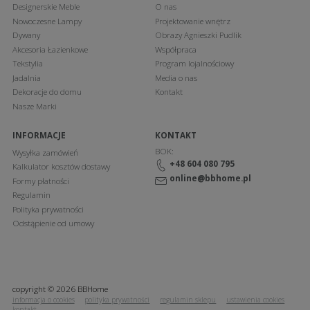
Designerskie Meble
O nas
Nowoczesne Lampy
Projektowanie wnętrz
Dywany
Obrazy Agnieszki Pudlik
Akcesoria Łazienkowe
Współpraca
Tekstylia
Program lojalnościowy
Jadalnia
Media o nas
Dekoracje do domu
Kontakt
Nasze Marki
INFORMACJE
KONTAKT
BOK:
Wysyłka zamówień
+48 604 080 795
Kalkulator kosztów dostawy
online@bbhome.pl
Formy płatności
Regulamin
Polityka prywatności
Odstąpienie od umowy
copyright © 2026 BBHome
informacja o cookies
polityka prywatności
regulamin sklepu
ustawienia cookies
kontakt