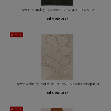
Dywan abstrakcyjny SHAPES CANYON GREEN 5122
od
4 499,00
zł
NOWOŚĆ
Dywan wełniany -Marseille Ecru 5519 Malwina Konopacka
od
5 790,00
zł
NOWOŚĆ