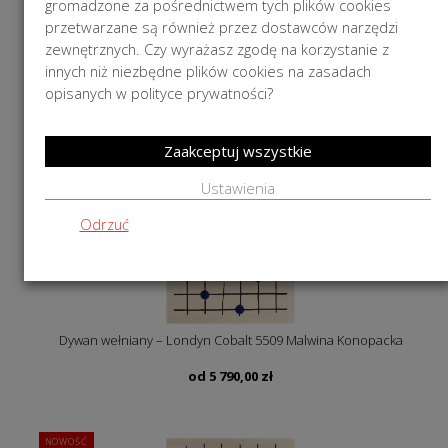
gromadzone za pośrednictwem tych plików cookies
przetwarzane są również przez dostawców narzędzi
Dywan wełniany – Berlin Cobalt 5522 Malwina Konopacka
zewnętrznych. Czy wyrażasz zgodę na korzystanie z
innych niż niezbędne plików cookies na zasadach
od
5 790,00
zł
opisanych w polityce prywatności?
NOWOŚĆ
Zaakceptuj wszystkie
Ustawienia
Odrzuć
Dywan wełniany – Londyn Cobalt 5509 Malwina Konopacka
od
5 790,00
zł
NOWOŚĆ