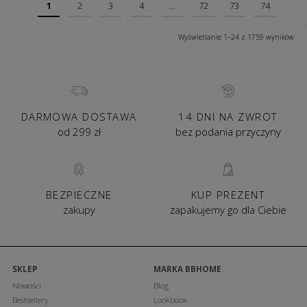
1
2
3
4
…
72
73
74
Wyświetlanie 1–24 z 1759 wyników
DARMOWA DOSTAWA
14 DNI NA ZWROT
od 299 zł
bez podania przyczyny
BEZPIECZNE
KUP PREZENT
zakupy
zapakujemy go dla Ciebie
SKLEP
MARKA BBHOME
Nowości
Blog
Bestsellery
Lookbook