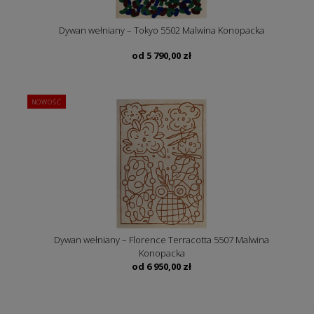
Dywan wełniany – Tokyo 5502 Malwina Konopacka
od
5 790,00
zł
NOWOŚĆ
Dywan wełniany – Florence Terracotta 5507 Malwina
Konopacka
od
6 950,00
zł