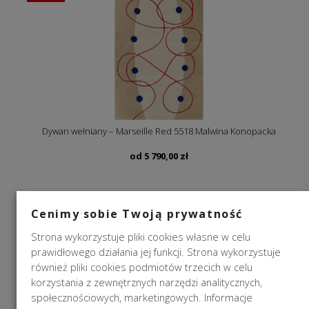
Dywan wełniany – Marseille Red 5518 Malwina Konopacka
od
5 790,00
zł
NOWOŚĆ
Cenimy sobie Twoją prywatność
Strona wykorzystuje pliki cookies własne w celu
prawidłowego działania jej funkcji. Strona wykorzystuje
również pliki cookies podmiotów trzecich w celu
korzystania z zewnętrznych narzędzi analitycznych,
społecznościowych, marketingowych. Informacje