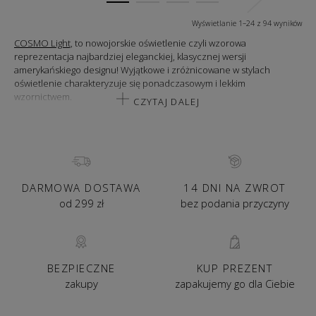
Wyświetlanie 1–24 z 94 wyników
COSMO Light
, to nowojorskie oświetlenie czyli wzorowa
reprezentacja najbardziej eleganckiej, klasycznej wersji
amerykańskiego designu! Wyjątkowe i zróżnicowane w stylach
oświetlenie charakteryzuje się ponadczasowym i lekkim
wzornictwem.
CZYTAJ DALEJ
W najnowszych katalogach znajdziecie wiele interesujących modeli,
między innymi lampy wiszące, sufitowe, plafony, lampy stojące oraz
kinkiety. Zdecydowanie największą popularnością cieszy się kolekcja
Abu Dhabi, która zyskała niezwykłą aprobatę wśród klientów BBHome,
dzięki swojej wyjątkowej stylistyce. Lampy polecane są do
pomieszczeń nowoczesnych i tych urządzanych w stylu Glamour!
DARMOWA DOSTAWA
14 DNI NA ZWROT
od 299 zł
bez podania przyczyny
Oświetlenie Cosmo Light, to wiele ciekawych inspiracji wnętrza na
lampę do salonu, kuchni i sypialni. Nowoczesny styl i światło które
wprowadza niesamowity klimat w każdym nowoczesnym domu.
BEZPIECZNE
KUP PREZENT
zakupy
zapakujemy go dla Ciebie