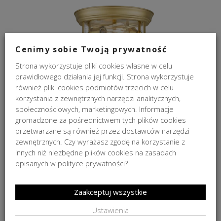
Cenimy sobie Twoją prywatność
Strona wykorzystuje pliki cookies własne w celu
prawidłowego działania jej funkcji. Strona wykorzystuje
Plafon sufitowy Warwick Gold Cosmo Light
również pliki cookies podmiotów trzecich w celu
korzystania z zewnętrznych narzędzi analitycznych,
od
385,00
zł
społecznościowych, marketingowych. Informacje
gromadzone za pośrednictwem tych plików cookies
przetwarzane są również przez dostawców narzędzi
zewnętrznych. Czy wyrażasz zgodę na korzystanie z
innych niż niezbędne plików cookies na zasadach
opisanych w polityce prywatności?
Zaakceptuj wszystkie
Ustawienia