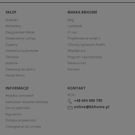
SKLEP
MARKA BBHOME
Nowości
Blog
Bestsellery
Lookbook
Designerskie Meble
O nas
Nowoczesne Lampy
Projektowanie wnętrz
Dywany
Obrazy Agnieszki Pudlik
Akcesoria Łazienkowe
Współpraca
Tekstylia
Program lojalnościowy
Jadalnia
Media o nas
Dekoracje do domu
Kontakt
Nasze Marki
INFORMACJE
KONTAKT
BOK:
Wysyłka zamówień
+48 604 080 795
Kalkulator kosztów dostawy
online@bbhome.pl
Formy płatności
Regulamin
Polityka prywatności
Odstąpienie od umowy