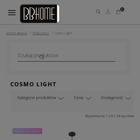
0
Strona główna
Producenci
Cosmo Light
Wyszukiwarka
produktów
COSMO LIGHT
Kategorie produktów
Cena
Dostępność
Wyświetlanie 1–24 z 94 wyników
WIĘCEJ KOLORÓW