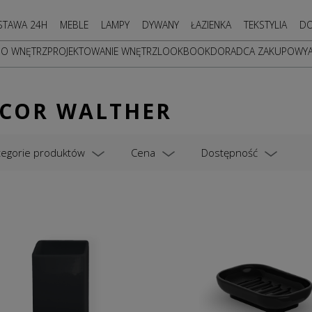
STAWA 24H
MEBLE
LAMPY
DYWANY
ŁAZIENKA
TEKSTYLIA
DO
DO WNĘTRZ
PROJEKTOWANIE WNĘTRZ
LOOKBOOK
DORADCA ZAKUPOWY
COR WALTHER
tegorie produktów
Cena
Dostępność