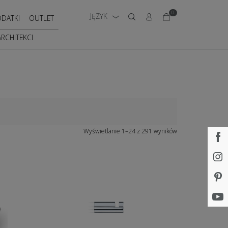
0
JĘZYK
DATKI
OUTLET
ARCHITEKCI
Wyświetlanie 1–24 z 291 wyników