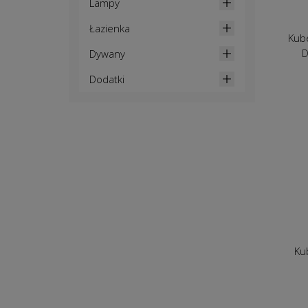
Lampy
Łazienka
Kube
D
Dywany
Dodatki
Ku