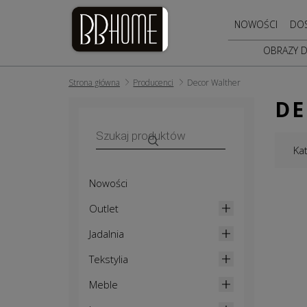
NOWOŚCI
DO
OBRAZY 
Strona główna
Producenci
Decor Walther
DE
Wyszukiwarka
produktów
Ka
Nowości
Outlet
Jadalnia
Tekstylia
Meble