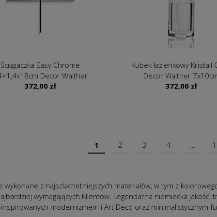
Ściągaczka Easy Chrome
Kubek łazienkowy Kristall 
4×1,4x18cm Decor Walther
Decor Walther 7x10c
372,00
zł
372,00
zł
1
2
3
4
…
1
e wykonane z najszlachetniejszych materiałów, w tym z kolorowego
jbardziej wymagających Klientów. Legendarna niemiecka jakość, tr
 inspirowanych modernizmem i Art Deco oraz minimalistycznym fu