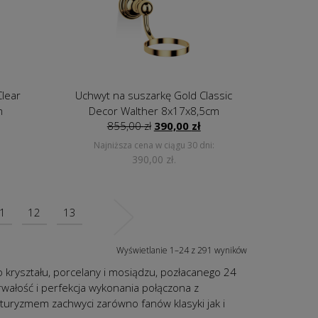
Clear
Uchwyt na suszarkę Gold Classic
m
Decor Walther 8x17x8,5cm
Pierwotna
Aktualna
855,00
zł
390,00
zł
cena
cena
Najniższa cena w ciągu 30 dni:
wynosiła:
wynosi:
390,00
zł
.
855,00 zł.
390,00 zł.
1
12
13
Wyświetlanie 1–24 z 291 wyników
 kryształu, porcelany i mosiądzu, pozłacanego 24
wałość i perfekcja wykonania połączona z
turyzmem zachwyci zarówno fanów klasyki jak i