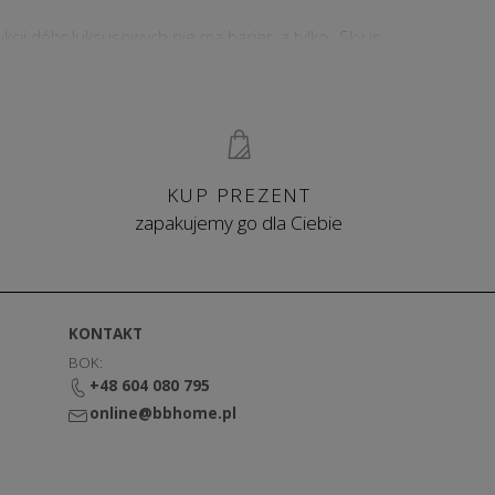
i dóbr luksusowych nie ma barier, a tylko „Sky is
pozwalają na zabawę formą i kolorem i zestawianie
w produkty Decor Walther staje się świątynią
KUP PREZENT
zapakujemy go dla Ciebie
KONTAKT
BOK:
+48 604 080 795
online@bbhome.pl