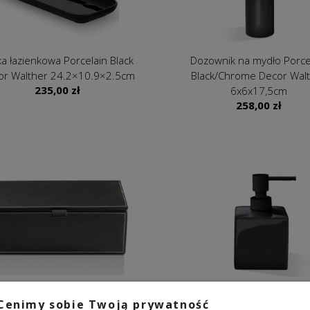
ka łazienkowa Porcelain Black
Dozownik na mydło Porce
or Walther 24.2×10.9×2.5cm
Black/Chrome Decor Wal
235,00
zł
6x6x17,5cm
258,00
zł
Pudełko Brownie Black
Dozownik na mydło Porce
Cenimy sobie Twoją prywatność
,5x13x10cm Decor Walther
Black 525 Decor Walth