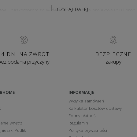
CZYTAJ DALEJ
ów i bezkompromisowy detal dowodzi że w projektowaniu i produkcj
pójne kolekcje a komplementarne produkty z poszczególnych serii 
owaiadajacym osobistym gustom i potrzebom.
Łazienka
wyposażona 
kcję i podaruj sobie odrobinę luksusu!
14 DNI NA ZWROT
BEZPIECZNE
bez podania przyczyny
zakupy
BBHOME
INFORMACJE
Wysyłka zamówień
k
Kalkulator kosztów dostawy
Formy płatności
anie wnętrz
Regulamin
nieszki Pudlik
Polityka prywatności