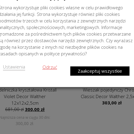
276,00
zł
8x8x14cm
Strona wykorzystuje pliki cookies własne w celu prawidłowego
276,00
zł
działania jej funkcji. Strona wykorzystuje również pliki cookies
podmiotów trzecich w celu korzystania z zewnętrznych narzędzi
analitycznych, społecznościowych, marketingowych. Informacje
gromadzone za pośrednictwem tych plików cookies przetwarzane
OCJA
są również przez dostawców narzędzi zewnętrznych. Czy wyrażasz
zgodę na korzystanie z innych niż niezbędne plików cookies na
zasadach opisanych w polityce prywatności?
Ustawienia
Odrzuć
Zaakceptuj wszystkie
elniczka kryształowa Kristall
Wieszak pojedynczy Chr
Violet Decor Walther
Classic Decor Walther 2,
12x12x2,5cm
303,00
zł
Pierwotna
Aktualna
681,00
zł
300,00
zł
cena
cena
Najniższa cena w ciągu 30 dni:
wynosiła:
wynosi:
300,00
zł
.
681,00 zł.
300,00 zł.