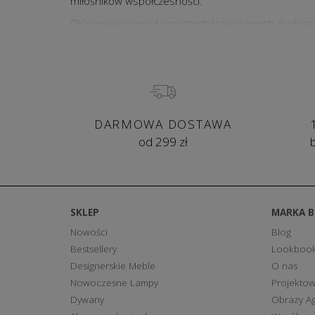
miłośników współczesności.
Olśniewająca uroda prostych łazienkowych drobiazg
the limit”. Dekoracyjne drobiazgi tworzą bogate, s
dowolnych zindywidualizowanych konfiguracji odp
królewskiego piękna i relaksu!. Przejrzyj naszą kole
DARMOWA DOSTAWA
od 299 zł
SKLEP
MARKA 
Nowości
Blog
Bestsellery
Lookboo
Designerskie Meble
O nas
Nowoczesne Lampy
Projektow
Dywany
Obrazy Ag